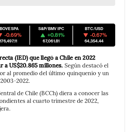
IBOVESPA
S&P/BMV IPC
BTC/USD
-0.69%
+0.81%
-0.67%
176,497.11
67,061.81
64,354.44
recta (IED) que llegó a Chile en 2022
ar a US$20.865 millones.
Según destacó el
ior al promedio del último quinquenio y un
a 2003-2022.
ntral de Chile (BCCh) diera a conocer las
ondientes al cuarto trimestre de 2022,
jera.