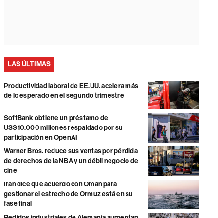
LAS ÚLTIMAS
Productividad laboral de EE.UU. acelera más
de lo esperado en el segundo trimestre
SoftBank obtiene un préstamo de
US$10.000 millones respaldado por su
participación en OpenAI
Warner Bros. reduce sus ventas por pérdida
de derechos de la NBA y un débil negocio de
cine
Irán dice que acuerdo con Omán para
gestionar el estrecho de Ormuz está en su
fase final
Pedidos industriales de Alemania aumentan