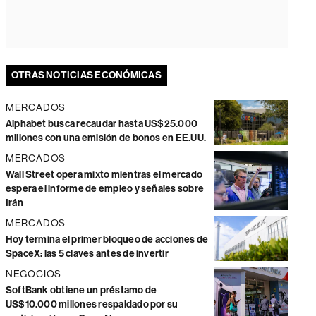
OTRAS NOTICIAS ECONÓMICAS
MERCADOS
Alphabet busca recaudar hasta US$25.000
millones con una emisión de bonos en EE.UU.
MERCADOS
Wall Street opera mixto mientras el mercado
espera el informe de empleo y señales sobre
Irán
MERCADOS
Hoy termina el primer bloqueo de acciones de
SpaceX: las 5 claves antes de invertir
NEGOCIOS
SoftBank obtiene un préstamo de
US$10.000 millones respaldado por su