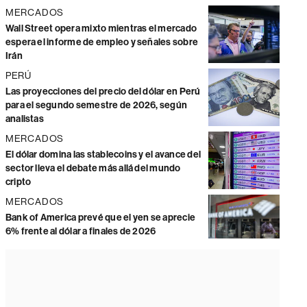
MERCADOS
Wall Street opera mixto mientras el mercado
espera el informe de empleo y señales sobre
Irán
PERÚ
Las proyecciones del precio del dólar en Perú
para el segundo semestre de 2026, según
analistas
MERCADOS
El dólar domina las stablecoins y el avance del
sector lleva el debate más allá del mundo
cripto
MERCADOS
Bank of America prevé que el yen se aprecie
6% frente al dólar a finales de 2026