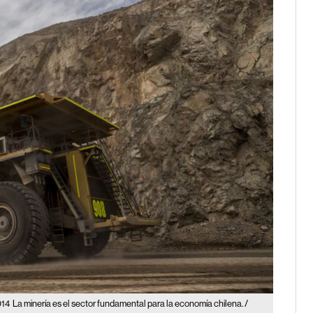
014
La minería es el sector fundamental para la economía chilena. /