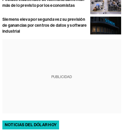
más de lo previsto por los economistas
Siemens eleva por segunda vez su previsión
de ganancias por centros de datos y software
industrial
PUBLICIDAD
NOTICIAS DEL DÓLAR HOY