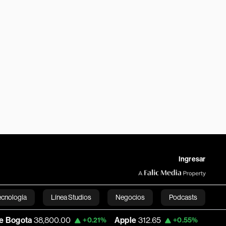
Ingresar
ecnología
Línea Studios
Negocios
Podcasts
0.00
Apple
312.65
USD COP
3,163.27
+0.21%
+0.55%
English