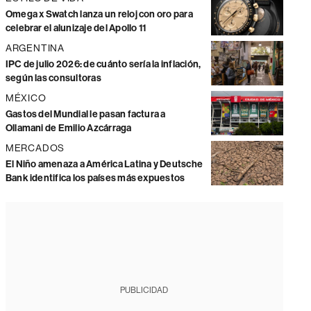
Omega x Swatch lanza un reloj con oro para
celebrar el alunizaje del Apollo 11
ARGENTINA
IPC de julio 2026: de cuánto sería la inflación,
según las consultoras
MÉXICO
Gastos del Mundial le pasan factura a
Ollamani de Emilio Azcárraga
MERCADOS
El Niño amenaza a América Latina y Deutsche
Bank identifica los países más expuestos
PUBLICIDAD