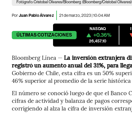
Fotógrafo: Cristobal Olivares/Bloomberg
(Bloomberg/Cristobal Olivares)
Por
Juan Pablo Álvarez
21 de marzo, 2023 | 10:04 AM
NASDAQ
+0.36%
ÚLTIMAS
COTIZACIONES
26,457.10
Bloomberg Línea —
La inversión extranjera di
registró un aumento anual del 31%, para lleg
Gobierno de Chile, esta cifra es un 50% super
46% superior al promedio de la serie históric
El número se conoció luego de que el Banco Ce
cifras de actividad y balanza de pagos corresp
corrigiendo al alza la cifra de inversión extran