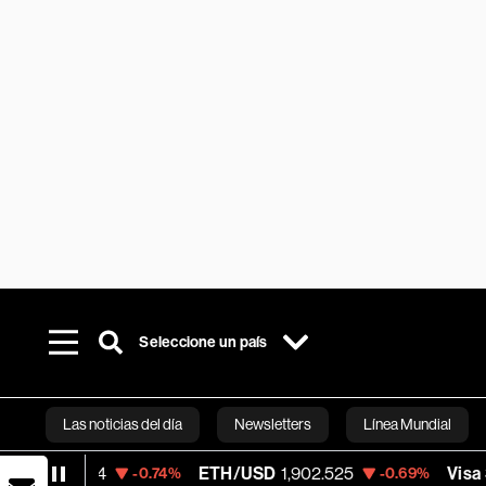
Seleccione un país
Las noticias del día
Newsletters
Línea Mundial
ETH/USD
1,902.525
Visa
366.59
-0.74%
-0.69%
-0.53
Bloomberg 