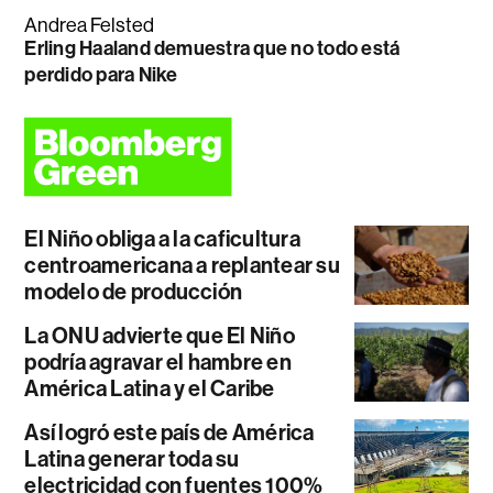
Andrea Felsted
Erling Haaland demuestra que no todo está
perdido para Nike
El Niño obliga a la caficultura
centroamericana a replantear su
modelo de producción
La ONU advierte que El Niño
podría agravar el hambre en
América Latina y el Caribe
Así logró este país de América
Latina generar toda su
electricidad con fuentes 100%