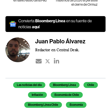
el nuevo estilo de la Fed
máximos de 2026 si persiste
el cierre de Ormuz
Convierta
Bloomberg Línea
en su fuente de
noticias
aquí
Juan Pablo Álvarez
Redactor en Central Desk.
Temas de este artículo
Las noticias del día
Bloomberg Línea
Chile
Inflación
Economía de Chile
Bloomberg Línea Chile
Economía