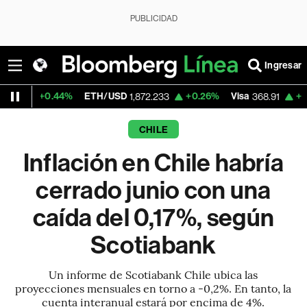
PUBLICIDAD
Ingresar
.44%
ETH/USD
+0.26%
Visa
+0.89%
Mer
1,872.233
368.91
CHILE
Inflación en Chile habría
cerrado junio con una
caída del 0,17%, según
Scotiabank
Un informe de Scotiabank Chile ubica las
proyecciones mensuales en torno a -0,2%. En tanto, la
cuenta interanual estará por encima de 4%.