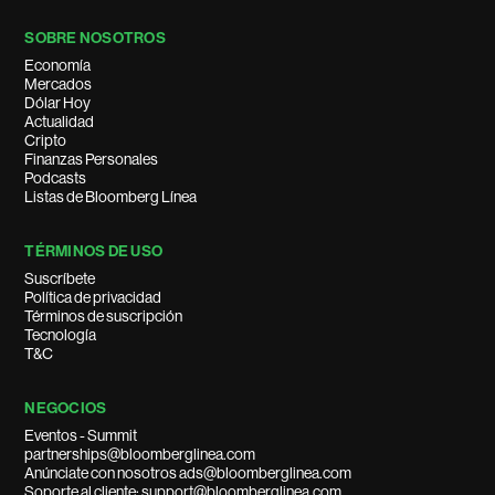
SOBRE NOSOTROS
Economía
Mercados
Dólar Hoy
Actualidad
Cripto
Finanzas Personales
Podcasts
Listas de Bloomberg Línea
TÉRMINOS DE USO
Suscríbete
Política de privacidad
Términos de suscripción
Tecnología
T&C
NEGOCIOS
Eventos - Summit
partnerships@bloomberglinea.com
Anúnciate con nosotros ads@bloomberglinea.com
Soporte al cliente: support@bloomberglinea.com