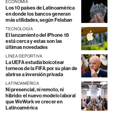
ECONOMÍA
Los 10 países de Latinoamérica
en donde los bancos generan
más utilidades, según Felaban
TECNOLOGÍA
El lanzamiento del iPhone 18
está cerca y estas son las
últimas novedades
LÍNEA DEPORTIVA
La UEFA estudia boicotear
torneos de la FIFA por su plan de
abrirse a inversión privada
LATINOAMÉRICA
Ni presencial, ni remoto, ni
híbrido: el nuevo modelo laboral
que WeWork ve crecer en
Latinoamérica