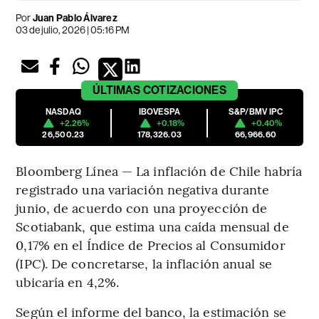
Por
Juan Pablo Álvarez
03 de julio, 2026 | 05:16 PM
ÚLTIMAS
COTIZACIONES
NASDAQ
IBOVESPA
S&P/BMV IPC
+2.26%
+0.18%
+0.40%
26,500.23
178,326.03
66,966.60
Bloomberg Línea — La inflación de Chile habría
registrado una variación negativa durante
junio, de acuerdo con una proyección de
Scotiabank, que estima una caída mensual de
0,17% en el Índice de Precios al Consumidor
(IPC). De concretarse, la inflación anual se
ubicaría en 4,2%.
Según el informe del banco, la estimación se