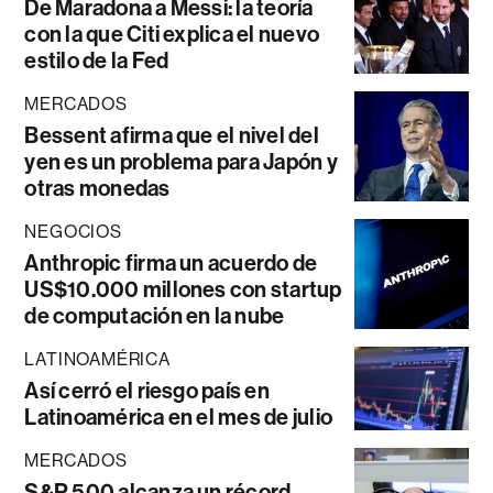
De Maradona a Messi: la teoría
con la que Citi explica el nuevo
estilo de la Fed
MERCADOS
Bessent afirma que el nivel del
yen es un problema para Japón y
otras monedas
NEGOCIOS
Anthropic firma un acuerdo de
US$10.000 millones con startup
de computación en la nube
LATINOAMÉRICA
Así cerró el riesgo país en
Latinoamérica en el mes de julio
MERCADOS
S&P 500 alcanza un récord