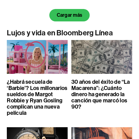
Cargar más
Lujos y vida en Bloomberg Línea
¿Habrá secuela de
30 años del éxito de “La
‘Barbie’? Los millonarios
Macarena”: ¿Cuánto
sueldos de Margot
dinero ha generado la
Robbie y Ryan Gosling
canción que marcó los
complican una nueva
90?
película