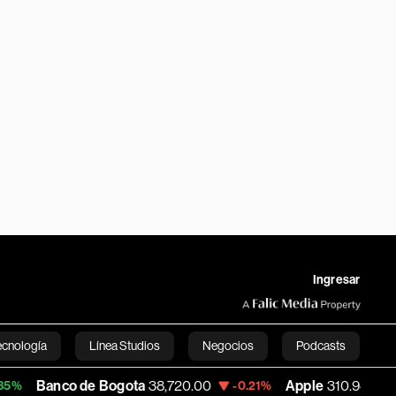
Ingresar
ecnología
Línea Studios
Negocios
Podcasts
o de Bogota
38,720.00
Apple
310.94
US
-0.21%
+0.55%
English