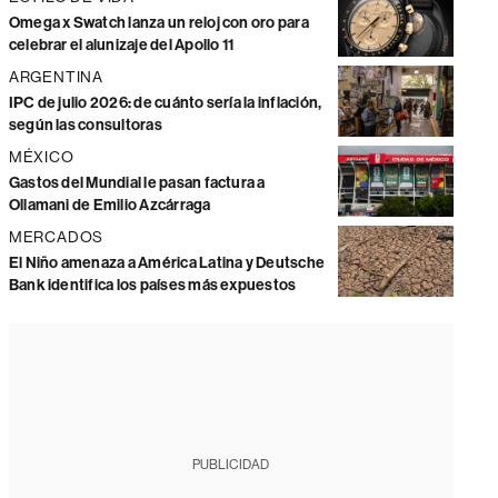
Omega x Swatch lanza un reloj con oro para
celebrar el alunizaje del Apollo 11
ARGENTINA
IPC de julio 2026: de cuánto sería la inflación,
según las consultoras
MÉXICO
Gastos del Mundial le pasan factura a
Ollamani de Emilio Azcárraga
MERCADOS
El Niño amenaza a América Latina y Deutsche
Bank identifica los países más expuestos
PUBLICIDAD