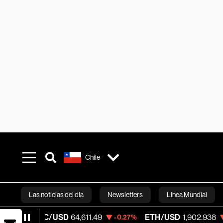
Chile
Las noticias del día
Newsletters
Línea Mundial
TC/USD
64,611.49
ETH/USD
1,902.938
V
-0.27%
-0.67%
Bloomberg 