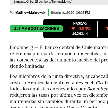
Santiago, Chile.
(Bloomberg/Tamara Merino)
Por
Matthew Malinowski
16 de junio, 2026 | 06:28 PM
NASDAQ
-0.83%
ÚLTIMAS
COTIZACIONES
26,363.44
Bloomberg — El banco central de Chile mantuv
referencia por cuarta reunión consecutiva, mi
las consecuencias del aumento masivo del pre
siendo limitadas.
Los miembros de la junta directiva, encabeza
costos de endeudamiento estables en 4,5% al ​​
todos los analistas encuestados por
Bloomber
redujeron las tasas por última vez en diciemb
mantenerlas sin cambios durante un período p
generada por la guerra en Medio Oriente.