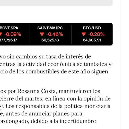
IBOVESPA
S&P/BMV IPC
BTC/USD
-0.09%
-0.46%
-0.28%
177,726.17
66,525.18
64,605.91
o sin cambios su tasa de interés de
entras la actividad económica se tambalea y
cio de los combustibles de este año siguen
dos por Rosanna Costa, mantuvieron los
cierre del martes, en línea con la opinión de
g
. Los responsables de la política monetaria
re, antes de anunciar planes para
rolongado, debido a la incertidumbre