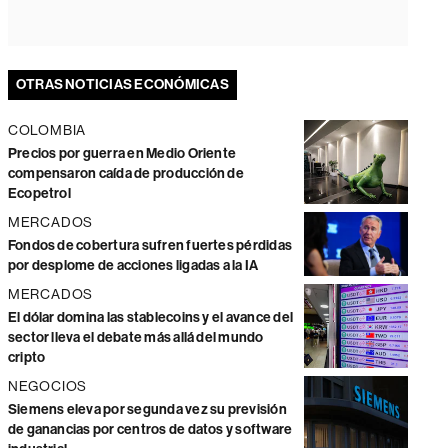
OTRAS NOTICIAS ECONÓMICAS
COLOMBIA
Precios por guerra en Medio Oriente
compensaron caída de producción de
Ecopetrol
MERCADOS
Fondos de cobertura sufren fuertes pérdidas
por desplome de acciones ligadas a la IA
MERCADOS
El dólar domina las stablecoins y el avance del
sector lleva el debate más allá del mundo
cripto
NEGOCIOS
Siemens eleva por segunda vez su previsión
de ganancias por centros de datos y software