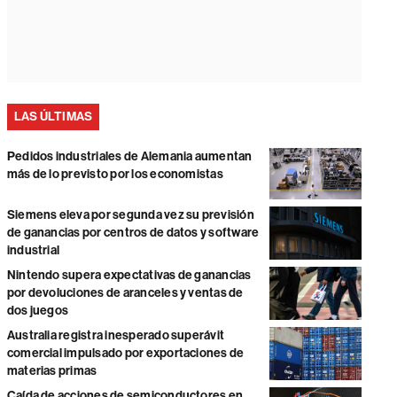
LAS ÚLTIMAS
Pedidos industriales de Alemania aumentan
más de lo previsto por los economistas
Siemens eleva por segunda vez su previsión
de ganancias por centros de datos y software
industrial
Nintendo supera expectativas de ganancias
por devoluciones de aranceles y ventas de
dos juegos
Australia registra inesperado superávit
comercial impulsado por exportaciones de
materias primas
Caída de acciones de semiconductores en