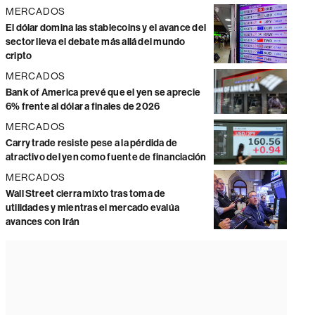
MERCADOS
El dólar domina las stablecoins y el avance del
sector lleva el debate más allá del mundo
cripto
MERCADOS
Bank of America prevé que el yen se aprecie
6% frente al dólar a finales de 2026
MERCADOS
Carry trade resiste pese a la pérdida de
atractivo del yen como fuente de financiación
MERCADOS
Wall Street cierra mixto tras toma de
utilidades y mientras el mercado evalúa
avances con Irán