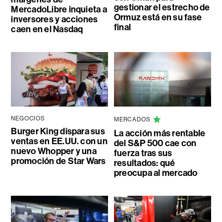
gestionar el estrecho de
MercadoLibre inquieta a
Ormuz está en su fase
inversores y acciones
final
caen en el Nasdaq
NEGOCIOS
MERCADOS
Burger King dispara sus
La acción más rentable
ventas en EE.UU. con un
del S&P 500 cae con
nuevo Whopper y una
fuerza tras sus
promoción de Star Wars
resultados: qué
preocupa al mercado