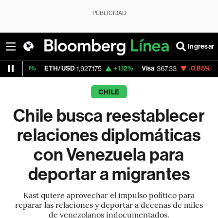
PUBLICIDAD
Ingresar
H/USD
+1.12%
Visa
-0.85%
MercadoLibre
1,927.175
367.33
1,
CHILE
Chile busca reestablecer
relaciones diplomáticas
con Venezuela para
deportar a migrantes
Kast quiere aprovechar el impulso político para
reparar las relaciones y deportar a decenas de miles
de venezolanos indocumentados.