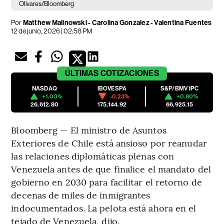
Olivares/Bloomberg
Por
Matthew Malinowski - Carolina Gonzalez - Valentina Fuentes
12 de junio, 2026 | 02:58 PM
ÚLTIMAS
COTIZACIONES
NASDAQ
IBOVESPA
S&P/BMV IPC
+1.00%
-0.23%
+0.80%
26,612.80
175,144.92
66,925.15
Bloomberg — El ministro de Asuntos
Exteriores de Chile está ansioso por reanudar
las relaciones diplomáticas plenas con
Venezuela antes de que finalice el mandato del
gobierno en 2030 para facilitar el retorno de
decenas de miles de inmigrantes
indocumentados. La pelota está ahora en el
tejado de Venezuela, dijo.