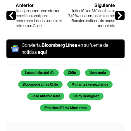
Anterior
Siguiente
Kast propone una reforma
Inflación en México baja a
constitucional para
3,12% anual en julio mientras
endurecer la lucha contra el
Banxico extiende la pausa
crimen en Chile
monetaria
Convierta
Bloomberg Línea
en su fuente de
noticias
aquí
Temas de este artículo
Las noticias del día
Chile
Venezuela
Bloomberg Línea Chile
Migrantes venezolanos
José Antonio Kast
Delcy Rodríguez
Francisco Pérez Mackenna