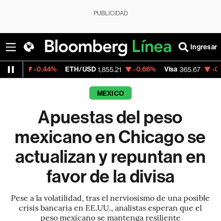
PUBLICIDAD
Ingresar
.44%
ETH/USD
-0.66%
Visa
-0.13%
Mercad
1,855.21
365.67
MEXICO
Apuestas del peso
mexicano en Chicago se
actualizan y repuntan en
favor de la divisa
Pese a la volatilidad, tras el nerviosismo de una posible
crisis bancaria en EE.UU., analistas esperan que el
peso mexicano se mantenga resiliente