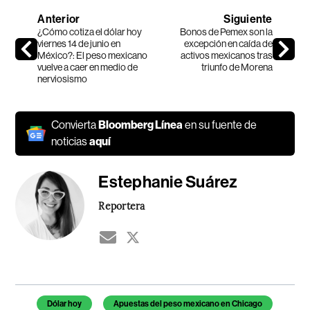
Anterior
Siguiente
¿Cómo cotiza el dólar hoy
Bonos de Pemex son la
viernes 14 de junio en
excepción en caída de
México?: El peso mexicano
activos mexicanos tras
vuelve a caer en medio de
triunfo de Morena
nerviosismo
Convierta
Bloomberg Línea
en su fuente de
noticias
aquí
Estephanie Suárez
Reportera
Temas de este artículo
Dólar hoy
Apuestas del peso mexicano en Chicago