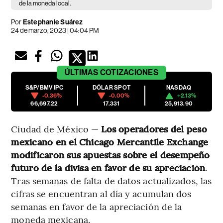
de la moneda local.
Por
Estephanie Suárez
24 de marzo, 2023 | 04:04 PM
ÚLTIMAS
COTIZACIONES
S&P/BMV IPC
DÓLAR SPOT
NASDAQ
-0.36%
-0.00%
+2.13%
66,697.22
17.331
25,913.90
Ciudad de México —
Los operadores del peso
mexicano en el Chicago Mercantile Exchange
modificaron sus apuestas sobre el desempeño
futuro de la divisa en favor de su apreciación
.
Tras semanas de falta de datos actualizados, las
cifras se encuentran al día y acumulan dos
semanas en favor de la apreciación de la
moneda mexicana.