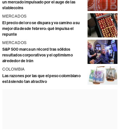
un mercado impulsado por el auge de las
stablecoins
MERCADOS
El precio del oro se dispara y va camino a su
mejor día desde febrero: qué impulsa el
repunte
MERCADOS
S&P 500 marca un récord tras sólidos
resultados corporativos y el optimismo
alrededor de Irán
COLOMBIA
Las razones por las que el peso colombiano
está siendo tan atractivo