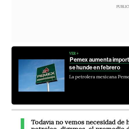
PUBLIC
VER +
Pemex aumenta importa
se hunde en febrero
La petrolera mexicana Peme
Todavía no vemos necesidad de ha
petróleo, digamos, el promedio 