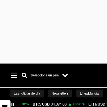
Seleccione un país
Las noticias del día
Newsletters
Línea Mundial
BTC/USD
64,874.66
ETH/USD
1,918.14
+0.02%
+0.90%
Bloomberg 