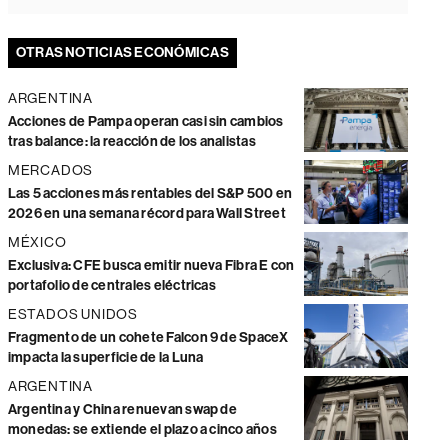
OTRAS NOTICIAS ECONÓMICAS
ARGENTINA
Acciones de Pampa operan casi sin cambios
tras balance: la reacción de los analistas
MERCADOS
Las 5 acciones más rentables del S&P 500 en
2026 en una semana récord para Wall Street
MÉXICO
Exclusiva: CFE busca emitir nueva Fibra E con
portafolio de centrales eléctricas
ESTADOS UNIDOS
Fragmento de un cohete Falcon 9 de SpaceX
impacta la superficie de la Luna
ARGENTINA
Argentina y China renuevan swap de
monedas: se extiende el plazo a cinco años