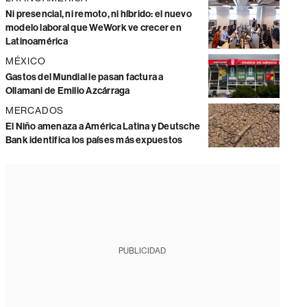
Ni presencial, ni remoto, ni híbrido: el nuevo
modelo laboral que WeWork ve crecer en
Latinoamérica
MÉXICO
Gastos del Mundial le pasan factura a
Ollamani de Emilio Azcárraga
MERCADOS
El Niño amenaza a América Latina y Deutsche
Bank identifica los países más expuestos
PUBLICIDAD