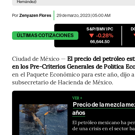
Hernández)
Por
Zenyazen Flores
29 de marzo, 2023 | 05:00 AM
S&P/BMV IPC
D
-0.28%
ÚLTIMAS
COTIZACIONES
66,644.50
Ciudad de México —
El precio del petróleo es
en los Pre-Criterios
Generales de Política E
en el Paquete Económico para este año, dijo 
subsecretario de Hacienda de México.
VER +
Precio de la mezcla mex
años
El petróleo mexicano ha per
de una crisis en el sector 