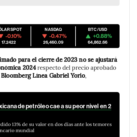
ÓLAR SPOT
NASDAQ
BTC/USD
-0.10%
-0.47%
+0.88%
17.2422
26,460.09
64,862.66
timado para el cierre de 2023 no se ajustará
conómica 2024
respecto del precio aprobado
a
Bloomberg Línea Gabriel Yorio
,
icana de petróleo cae a su peor nivel en 2
dido 13% de su valor en dos días ante los temores
bancario mundial