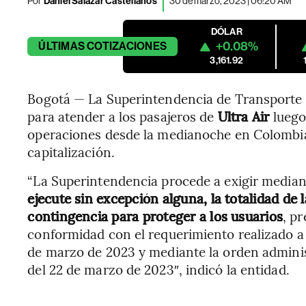
Por
Daniel Salazar Castellanos
30 de marzo, 2023 | 06:20 AM
DÓLAR
+0.08%
ÚLTIMAS
COTIZACIONES
3,161.92
Bogotá — La Superintendencia de Transporte 
para atender a los pasajeros de
Ultra Air
luego
operaciones desde la medianoche en Colombia
capitalización.
“La Superintendencia procede a exigir mediant
ejecute sin excepción alguna, la totalidad de
contingencia para proteger a los usuarios
, p
conformidad con el requerimiento realizado a 
de marzo de 2023 y mediante la orden administ
del 22 de marzo de 2023″, indicó la entidad.