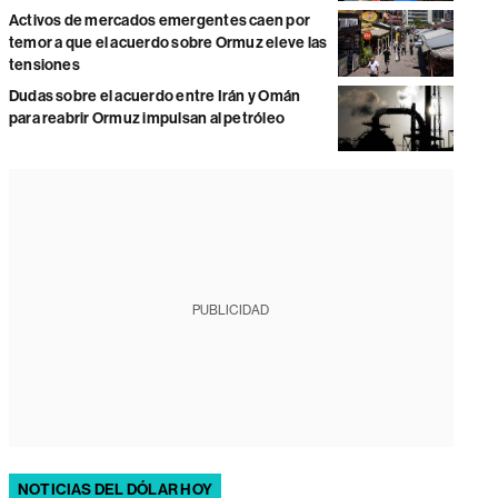
Activos de mercados emergentes caen por
temor a que el acuerdo sobre Ormuz eleve las
tensiones
Dudas sobre el acuerdo entre Irán y Omán
para reabrir Ormuz impulsan al petróleo
PUBLICIDAD
NOTICIAS DEL DÓLAR HOY