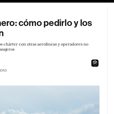
nero: cómo pedirlo y los
n
s chárter con otras aerolíneas y operadores no
asajeros
23
IDAD