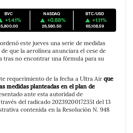
BVC
NASDAQ
BTC/USD
+1.41%
+0.88%
+1.11%
15,800.00
26,580.50
65,108.59
ordenó este jueves una serie de medidas
 de que la aerolínea anunciara el cese de
 tras no encontrar una fórmula para su
e requerimiento de la fecha a Ultra Air
que
 las medidas planteadas en el plan de
resentado ante esta autoridad de
través del radicado 20239200172351 del 13
rativa contenida en la Resolución N. 948