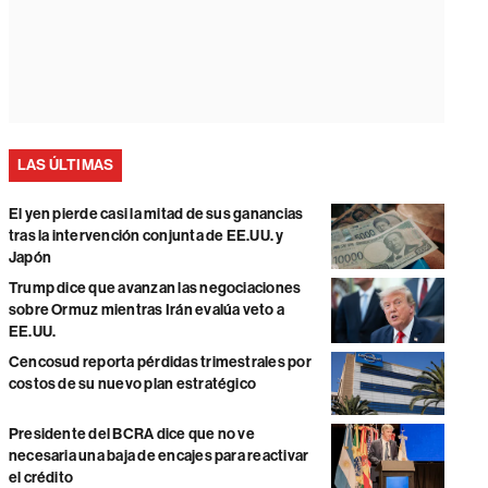
LAS ÚLTIMAS
El yen pierde casi la mitad de sus ganancias
tras la intervención conjunta de EE.UU. y
Japón
Trump dice que avanzan las negociaciones
sobre Ormuz mientras Irán evalúa veto a
EE.UU.
Cencosud reporta pérdidas trimestrales por
costos de su nuevo plan estratégico
Presidente del BCRA dice que no ve
necesaria una baja de encajes para reactivar
el crédito