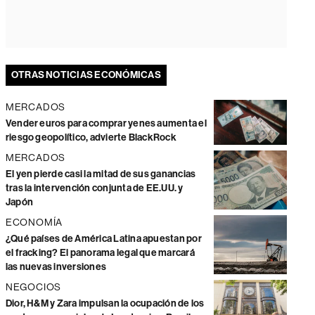
OTRAS NOTICIAS ECONÓMICAS
MERCADOS
Vender euros para comprar yenes aumenta el
riesgo geopolítico, advierte BlackRock
MERCADOS
El yen pierde casi la mitad de sus ganancias
tras la intervención conjunta de EE.UU. y
Japón
ECONOMÍA
¿Qué países de América Latina apuestan por
el fracking? El panorama legal que marcará
las nuevas inversiones
NEGOCIOS
Dior, H&M y Zara impulsan la ocupación de los