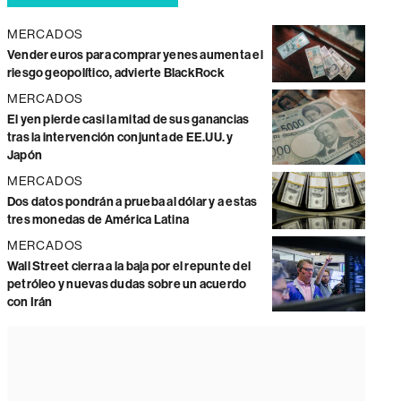
MERCADOS
Vender euros para comprar yenes aumenta el
riesgo geopolítico, advierte BlackRock
MERCADOS
El yen pierde casi la mitad de sus ganancias
tras la intervención conjunta de EE.UU. y
Japón
MERCADOS
Dos datos pondrán a prueba al dólar y a estas
tres monedas de América Latina
MERCADOS
Wall Street cierra a la baja por el repunte del
petróleo y nuevas dudas sobre un acuerdo
con Irán