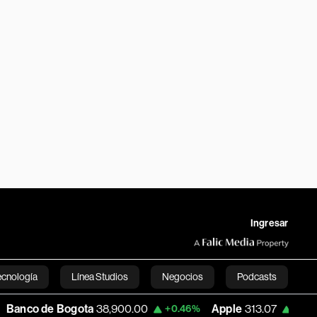
Ingresar
ecnología
Línea Studios
Negocios
Podcasts
Bogota
38,900.00
Apple
313.07
USD CO
+0.46%
+0.17%
English