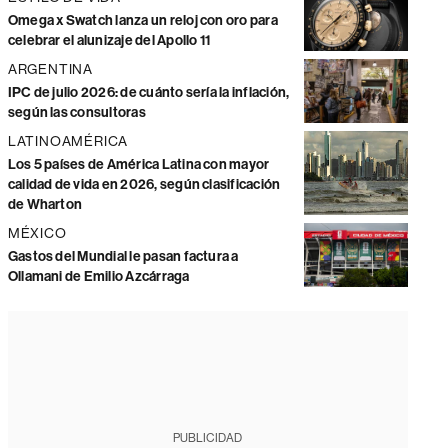
Omega x Swatch lanza un reloj con oro para
celebrar el alunizaje del Apollo 11
ARGENTINA
IPC de julio 2026: de cuánto sería la inflación,
según las consultoras
LATINOAMÉRICA
Los 5 países de América Latina con mayor
calidad de vida en 2026, según clasificación
de Wharton
MÉXICO
Gastos del Mundial le pasan factura a
Ollamani de Emilio Azcárraga
PUBLICIDAD