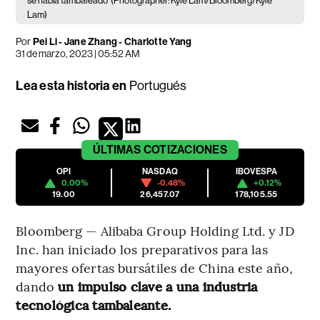
se había tambaleado
(Photographer: Kyle Lam/Bloomberg/Kyle
Lam)
Por
Pei Li - Jane Zhang - Charlotte Yang
31 de marzo, 2023 | 05:52 AM
Lea esta historia en
Portugués
ÚLTIMAS
COTIZACIONES
OPI
NASDAQ
IBOVESPA
0.00%
-0.48%
+0.12%
19.00
26,457.07
178,105.55
Bloomberg — Alibaba Group Holding Ltd. y JD
Inc. han iniciado los preparativos para las
mayores ofertas bursátiles de China este año,
dando
un impulso clave a una industria
tecnológica tambaleante.