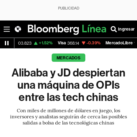
PUBLICIDAD
Ingresar
+1.52%
Visa
-0.39%
MercadoLibre
+1.
823
368.14
1,916.71
MERCADOS
Alibaba y JD despiertan
una máquina de OPIs
entre las tech chinas
Con miles de millones de dólares en juego, los
inversores y analistas seguirán de cerca las posibles
salidas a bolsa de las tecnológicas chinas