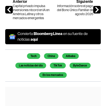
Anterior
Siguiente
Capital privado impulsa
Información sobre el pago
inversiones récord en IA en
del Bono Único Familiar de
América Latina y otros
agosto 2026
mercados emergentes
Convierta
Bloomberg Línea
en su fuente de
noticias
aquí
Temas de este artículo
Tech
China
Alibaba
Las noticias del día
TikTok
ByteDance
En los mercados