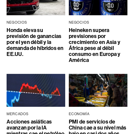
NEGOCIOS
NEGOCIOS
Honda eleva su
Heineken supera
previsión de ganancias
previsiones por
por el yen débil y la
crecimiento en Asia y
demanda de híbridos en
África pese al débil
EE.UU.
consumo en Europa y
América
MERCADOS
ECONOMÍA
Acciones asiáticas
PMI de servicios de
avanzan por la IA
China cae a su nivel más
mientras cae el petróleo
bajo en casi dos años