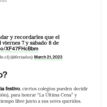
IDAD
udar y recordarles que el
 viernes 7 y sábado 8 de
t.co/XF47FHcBbm
e.cl) (@feriados)
March 21, 2023
o?
ía festivo
, ciertos colegios pueden decidir
ción), para honrar “La Última Cena” y
tiempo libre junto a sus seres queridos.