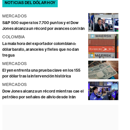
NOTICIAS DEL DÓLAR HOY
MERCADOS
S&P 500 supera los 7.700 puntos y el Dow
Jones alcanza un récord por avances con Irán
COLOMBIA
La mala hora del exportador colombiano:
dólar barato, aranceles y fletes que no dan
tregua
MERCADOS
El yen enfrenta una prueba clave en los 155
por dólar tras la intervención histórica
MERCADOS
Dow Jones alcanza un récord mientras cae el
petróleo por señales de alivio desde Irán