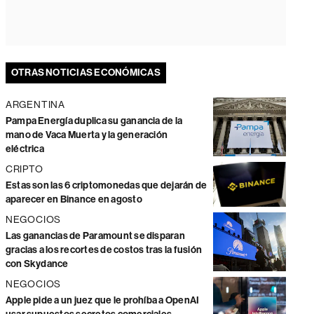
OTRAS NOTICIAS ECONÓMICAS
ARGENTINA
Pampa Energía duplica su ganancia de la
mano de Vaca Muerta y la generación
eléctrica
CRIPTO
Estas son las 6 criptomonedas que dejarán de
aparecer en Binance en agosto
NEGOCIOS
Las ganancias de Paramount se disparan
gracias a los recortes de costos tras la fusión
con Skydance
NEGOCIOS
Apple pide a un juez que le prohíba a OpenAI