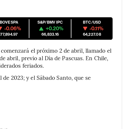
IBOVESPA
S&P/BMV IPC
BTC/USD
-0.06%
+0.20%
-0.11%
177,894.97
66,833.16
64,227.08
omenzará el próximo 2 de abril, llamado el
 abril, previo al Día de Pascuas. En Chile,
derados feriados.
il de 2023; y el Sábado Santo, que se