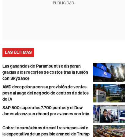
PUBLICIDAD
LAS ÚLTIMAS
Las ganancias de Paramount se disparan
gracias a los recortes de costos tras la fusión
con Skydance
AMD decepciona con su previsión de ventas
pese al auge del negocio de centros de datos
de IA
S&P 500 supera los 7.700 puntos y el Dow
Jones alcanza un récord por avances con Irán
Cobre toca máximos de casi tres meses ante
la expectativa de un posible arancel de Trump