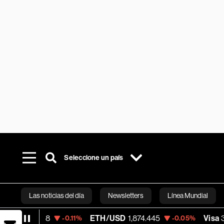
Seleccione un país
Las noticias del día
Newsletters
Línea Mundial
ETH/USD
1,874.445
Visa
369.59
-0.11%
-0.05%
+1.07%
Bloomberg 