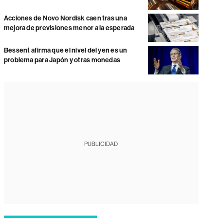
Acciones de Novo Nordisk caen tras una
mejora de previsiones menor a la esperada
Bessent afirma que el nivel del yen es un
problema para Japón y otras monedas
PUBLICIDAD