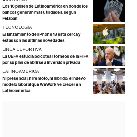
Los 10 países de Latinoamérica en donde los
bancos generan más utilidades, según
Felaban
TECNOLOGÍA
El lanzamiento del iPhone 18 está cerca y
estas son las últimas novedades
LÍNEA DEPORTIVA
La UEFA estudia boicotear torneos de la FIFA
por su plan de abrirse a inversión privada
LATINOAMÉRICA
Ni presencial, ni remoto, ni híbrido: el nuevo
modelo laboral que WeWork ve crecer en
Latinoamérica