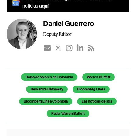
noticias
aquí
Daniel Guerrero
Deputy Editor
Temas de este artículo
Bolsa de Valores de Colombia
Warren Buffett
Berkshire Hathaway
Bloomberg Línea
Bloomberg Línea Colombia
Las noticias del día
Radar Warren Buffett