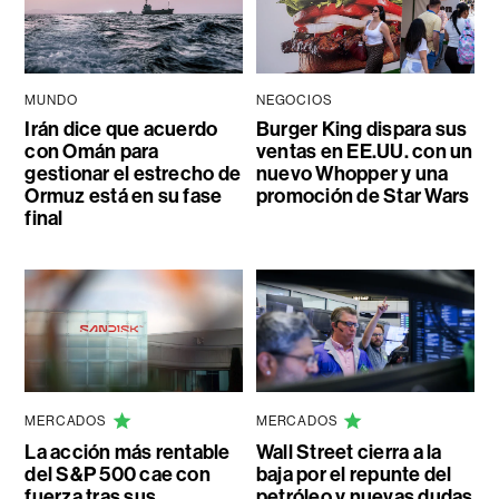
MUNDO
NEGOCIOS
Irán dice que acuerdo
Burger King dispara sus
con Omán para
ventas en EE.UU. con un
gestionar el estrecho de
nuevo Whopper y una
Ormuz está en su fase
promoción de Star Wars
final
MERCADOS
MERCADOS
La acción más rentable
Wall Street cierra a la
del S&P 500 cae con
baja por el repunte del
fuerza tras sus
petróleo y nuevas dudas