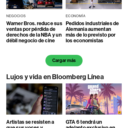
NEGOCIOS
ECONOMÍA
Warner Bros. reduce sus
Pedidos industriales de
ventas por pérdida de
Alemania aumentan
derechos de la NBA y un
más de lo previsto por
débil negocio de cine
los economistas
Cargar más
Lujos y vida en Bloomberg Línea
Artistas se resisten a
GTA 6 tendrá un
que sus voces y
adelanto exclusivo en