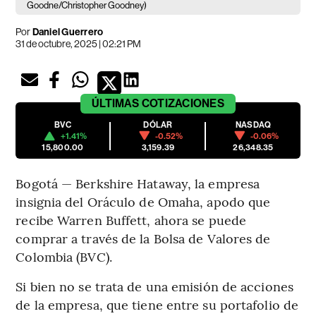
Goodne/Christopher Goodney)
Por
Daniel Guerrero
31 de octubre, 2025 | 02:21 PM
ÚLTIMAS
COTIZACIONES
BVC
DÓLAR
NASDAQ
+1.41%
-0.52%
-0.06%
15,800.00
3,159.39
26,348.35
Bogotá — Berkshire Hataway, la empresa
insignia del Oráculo de Omaha, apodo que
recibe Warren Buffett, ahora se puede
comprar a través de la Bolsa de Valores de
Colombia (BVC).
Si bien no se trata de una emisión de acciones
de la empresa, que tiene entre su portafolio de