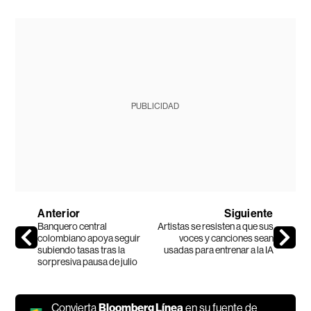
PUBLICIDAD
Anterior
Siguiente
Banquero central
Artistas se resisten a que sus
colombiano apoya seguir
voces y canciones sean
subiendo tasas tras la
usadas para entrenar a la IA
sorpresiva pausa de julio
Convierta
Bloomberg Línea
en su fuente de