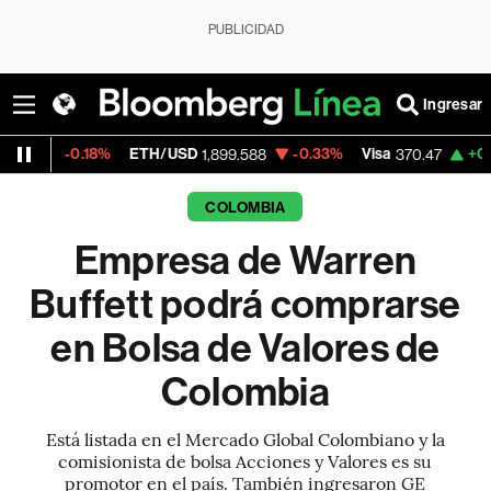
PUBLICIDAD
Ingresar
.18%
ETH/USD
-0.33%
Visa
+0.52%
Merc
1,899.588
370.47
COLOMBIA
Empresa de Warren
Buffett podrá comprarse
en Bolsa de Valores de
Colombia
Está listada en el Mercado Global Colombiano y la
comisionista de bolsa Acciones y Valores es su
promotor en el país. También ingresaron GE