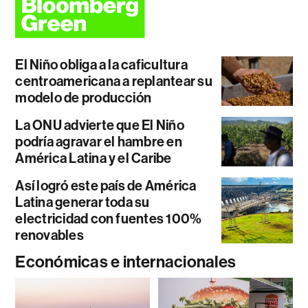
El Niño obliga a la caficultura
centroamericana a replantear su
modelo de producción
La ONU advierte que El Niño
podría agravar el hambre en
América Latina y el Caribe
Así logró este país de América
Latina generar toda su
electricidad con fuentes 100%
renovables
Económicas e internacionales