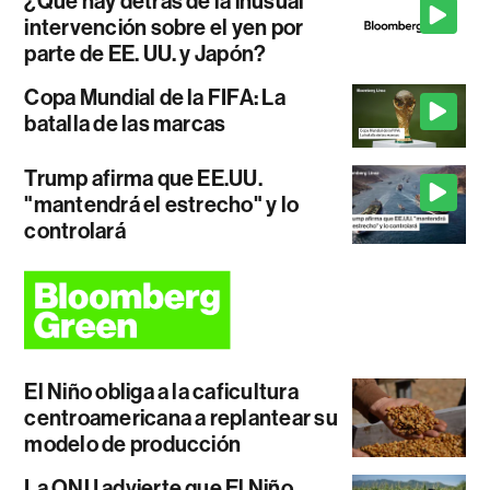
¿Qué hay detrás de la inusual
intervención sobre el yen por
parte de EE. UU. y Japón?
Copa Mundial de la FIFA: La
batalla de las marcas
Trump afirma que EE.UU.
"mantendrá el estrecho" y lo
controlará
El Niño obliga a la caficultura
centroamericana a replantear su
modelo de producción
La ONU advierte que El Niño