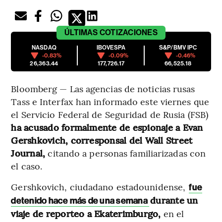
ÚLTIMAS
COTIZACIONES
NASDAQ
IBOVESPA
S&P/BMV IPC
-0.83%
-0.09%
-0.46%
26,363.44
177,726.17
66,525.18
Bloomberg — Las agencias de noticias rusas
Tass e Interfax han informado este viernes que
el Servicio Federal de Seguridad de Rusia (FSB)
ha acusado formalmente de espionaje a Evan
Gershkovich, corresponsal del Wall Street
Journal,
citando a personas familiarizadas con
el caso.
Gershkovich, ciudadano estadounidense,
fue
durante un
detenido hace más de una semana
viaje de reporteo a Ekaterimburgo,
en el