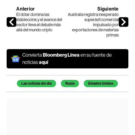
Anterior
Siguiente
El dólar domina las
Australia registra inesperado
stablecoins y el avance del
superávit comercial
sector lleva el debate más
impulsado por
allá del mundo cripto
exportaciones de materias
primas
Convierta
Bloomberg Línea
en su fuente de
noticias
aquí
Temas de este artículo
Las noticias del día
Rusia
Estados Unidos