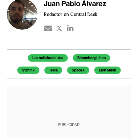
Juan Pablo Álvarez
Redactor en Central Desk.
Temas de este artículo
Las noticias del día
Bloomberg Línea
Starlink
Tesla
SpaceX
Elon Musk
PUBLICIDAD