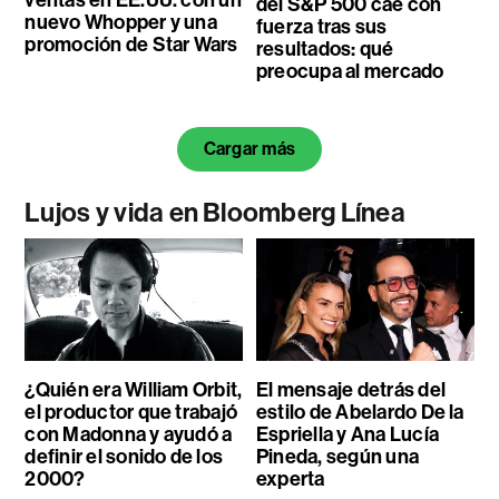
ventas en EE.UU. con un
del S&P 500 cae con
nuevo Whopper y una
fuerza tras sus
promoción de Star Wars
resultados: qué
preocupa al mercado
Cargar más
Lujos y vida en Bloomberg Línea
¿Quién era William Orbit,
El mensaje detrás del
el productor que trabajó
estilo de Abelardo De la
con Madonna y ayudó a
Espriella y Ana Lucía
definir el sonido de los
Pineda, según una
2000?
experta