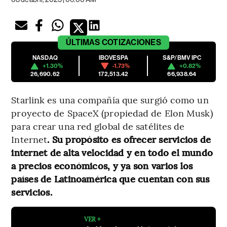
ÚLTIMAS
COTIZACIONES
NASDAQ
IBOVESPA
S&P/BMV IPC
+1.30%
-1.73%
+0.82%
26,690.62
172,513.42
66,938.64
Starlink es una compañía que surgió como un
proyecto de SpaceX (propiedad de Elon Musk)
para crear una red global de satélites de
Internet
. Su propósito es ofrecer servicios de
internet de alta velocidad y en todo el mundo
a precios económicos, y ya son varios los
países de Latinoamérica que cuentan con sus
servicios.
VER +