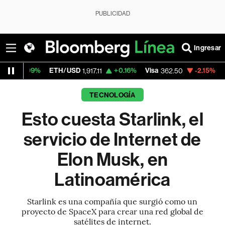
PUBLICIDAD
Ingresar
ETH/USD
+0.16%
Visa
-2.15%
MercadoLibr
1,917.11
362.50
TECNOLOGÍA
Esto cuesta Starlink, el
servicio de Internet de
Elon Musk, en
Latinoamérica
Starlink es una compañía que surgió como un
proyecto de SpaceX para crear una red global de
satélites de internet.