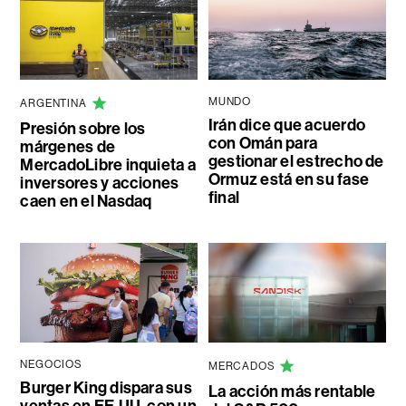
MUNDO
ARGENTINA
Irán dice que acuerdo
Presión sobre los
con Omán para
márgenes de
gestionar el estrecho de
MercadoLibre inquieta a
Ormuz está en su fase
inversores y acciones
final
caen en el Nasdaq
NEGOCIOS
MERCADOS
Burger King dispara sus
La acción más rentable