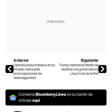
PUBLICIDAD
Anterior
Siguiente
OpenAI pausa trabajos en su
Trump reactiva el intento de
modelo Astra ante
destituir a la gobernadora
preocupaciones de
Lisa Cook de la Fed
ciberseguridad
Convierta
Bloomberg Línea
en su fuente de
noticias
aquí