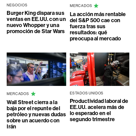
NEGOCIOS
MERCADOS
Burger King dispara sus
La acción más rentable
ventas en EE.UU. con un
del S&P 500 cae con
nuevo Whopper y una
fuerza tras sus
promoción de Star Wars
resultados: qué
preocupa al mercado
ESTADOS UNIDOS
MERCADOS
Productividad laboral de
Wall Street cierra a la
EE.UU. acelera más de
baja por el repunte del
lo esperado en el
petróleo y nuevas dudas
segundo trimestre
sobre un acuerdo con
Irán