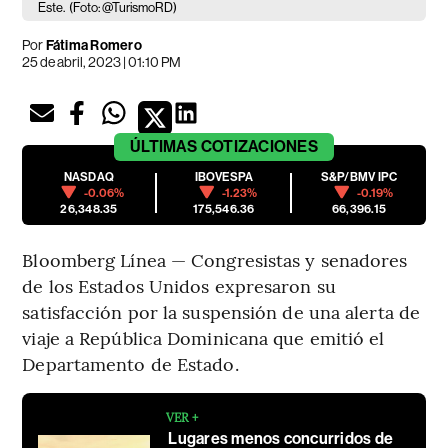
Este.
(Foto: @TurismoRD)
Por
Fátima Romero
25 de abril, 2023 | 01:10 PM
ÚLTIMAS
COTIZACIONES
NASDAQ
IBOVESPA
S&P/BMV IPC
-0.06%
-1.23%
-0.19%
26,348.35
175,546.36
66,396.15
Bloomberg Línea — Congresistas y senadores
de los Estados Unidos expresaron su
satisfacción por la suspensión de una alerta de
viaje a República Dominicana que emitió el
Departamento de Estado.
VER +
Lugares menos concurridos de