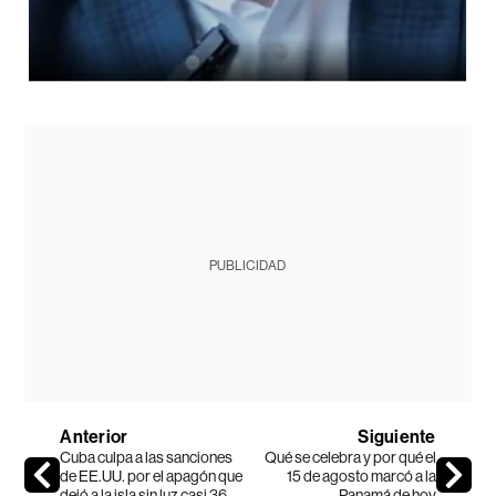
PUBLICIDAD
Anterior
Siguiente
Cuba culpa a las sanciones
Qué se celebra y por qué el
de EE.UU. por el apagón que
15 de agosto marcó a la
dejó a la isla sin luz casi 36
Panamá de hoy