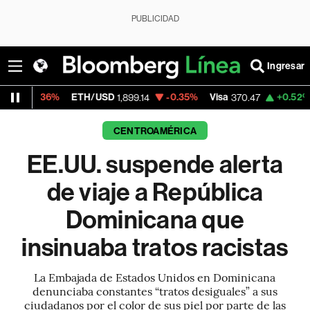
PUBLICIDAD
Ingresar
ETH/USD
-0.35%
Visa
+0.52%
MercadoLib
1,899.14
370.47
CENTROAMÉRICA
EE.UU. suspende alerta
de viaje a República
Dominicana que
insinuaba tratos racistas
La Embajada de Estados Unidos en Dominicana
denunciaba constantes “tratos desiguales” a sus
ciudadanos por el color de sus piel por parte de las