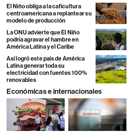
El Niño obliga a la caficultura
centroamericana a replantear su
modelo de producción
La ONU advierte que El Niño
podría agravar el hambre en
América Latina y el Caribe
Así logró este país de América
Latina generar toda su
electricidad con fuentes 100%
renovables
Económicas e internacionales