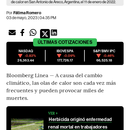
de calor en San Antonio de Areco, Argentina, el 11 de enero de 2022.
Por
Fátima Romero
03 de mayo, 2023 | 04:35 PM
ÚLTIMAS
COTIZACIONES
NASDAQ
IBOVESPA
S&P/BMV IPC
-0.83%
-0.09%
-0.46%
26,363.44
177,726.17
66,525.18
Bloomberg Línea — A causa del cambio
climático, las olas de calor son cada vez más
frecuentes y pueden provocar miles de
muertes.
VER +
Herbicida originó enfermedad
renal mortal en trabajadores