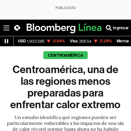
PUBLICIDAD
Ingresar
D
-0.64%
Visa
-0.28%
MercadoLibre
1,903.585
368.54
1,924
CENTROAMÉRICA
Centroamérica, una de
las regiones menos
preparadas para
enfrentar calor extremo
Un estudio identifica qué regiones pueden ser
particularmente vulnerables a los impactos de una ola
de calor récord porque hasta ahora no ha habido