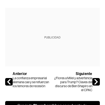
PUBLICIDAD
Anterior
Siguiente
La confianza empresarial
¿Flores a Milei y advertencia
alemana cae y se refuerzan
para Trump? Claves del
los temores de recesión
discurso de Ben Shapiro en
el CPAC