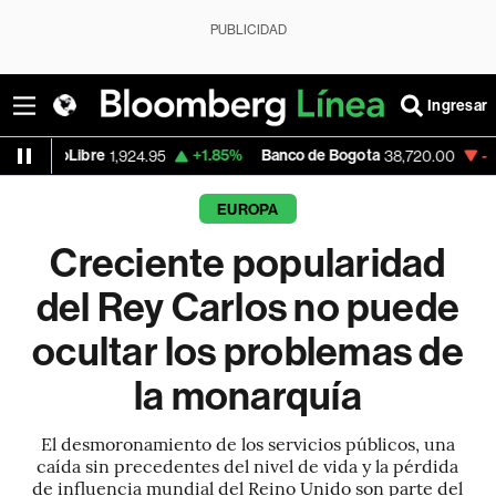
PUBLICIDAD
Ingresar
re
+1.85%
Banco de Bogota
-0.21%
Apple
1,924.95
38,720.00
EUROPA
Creciente popularidad
del Rey Carlos no puede
ocultar los problemas de
la monarquía
El desmoronamiento de los servicios públicos, una
caída sin precedentes del nivel de vida y la pérdida
de influencia mundial del Reino Unido son parte del