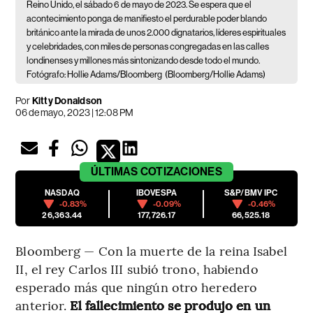
Reino Unido, el sábado 6 de mayo de 2023. Se espera que el
acontecimiento ponga de manifiesto el perdurable poder blando
británico ante la mirada de unos 2.000 dignatarios, líderes espirituales
y celebridades, con miles de personas congregadas en las calles
londinenses y millones más sintonizando desde todo el mundo.
Fotógrafo: Hollie Adams/Bloomberg
(Bloomberg/Hollie Adams)
Por
Kitty Donaldson
06 de mayo, 2023 | 12:08 PM
ÚLTIMAS
COTIZACIONES
NASDAQ
IBOVESPA
S&P/BMV IPC
-0.83%
-0.09%
-0.46%
26,363.44
177,726.17
66,525.18
Bloomberg — Con la muerte de la reina Isabel
II, el rey Carlos III subió trono, habiendo
esperado más que ningún otro heredero
anterior.
El fallecimiento se produjo en un