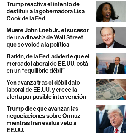
Trump reactiva el intento de
destituir a la gobernadora Lisa
Cook de la Fed
Muere John Loeb Jr., el sucesor
de una dinastía de Wall Street
que se volcó a la política
Barkin, de la Fed, advierte que el
mercado laboral de EE.UU. está
en un “equilibrio débil”
Yen avanza tras el débil dato
laboral de EE.UU. y crece la
alerta por posible intervención
Trump dice que avanzan las
negociaciones sobre Ormuz
mientras Irán evalúa veto a
EE.UU.