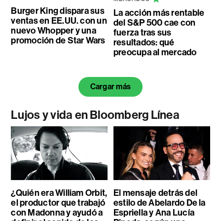
Burger King dispara sus
La acción más rentable
ventas en EE.UU. con un
del S&P 500 cae con
nuevo Whopper y una
fuerza tras sus
promoción de Star Wars
resultados: qué
preocupa al mercado
Cargar más
Lujos y vida en Bloomberg Línea
¿Quién era William Orbit,
El mensaje detrás del
el productor que trabajó
estilo de Abelardo De la
con Madonna y ayudó a
Espriella y Ana Lucía