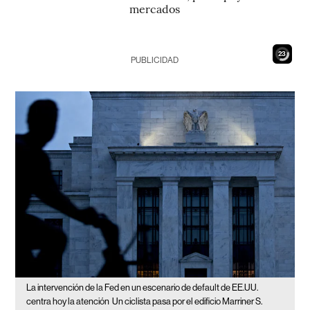
mercados
21
PUBLICIDAD
La intervención de la Fed en un escenario de default de EE.UU.
centra hoy la atención
Un ciclista pasa por el edificio Marriner S.