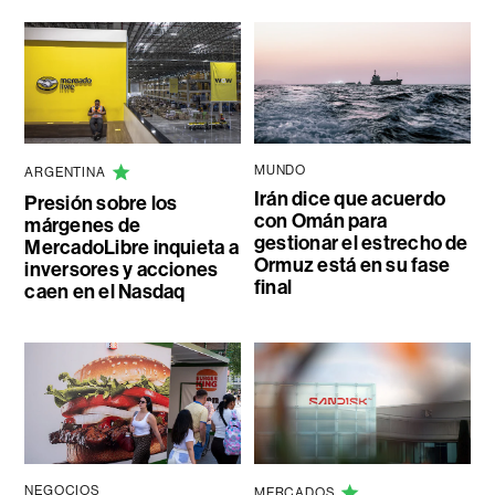
MUNDO
ARGENTINA
Irán dice que acuerdo
Presión sobre los
con Omán para
márgenes de
gestionar el estrecho de
MercadoLibre inquieta a
Ormuz está en su fase
inversores y acciones
final
caen en el Nasdaq
NEGOCIOS
MERCADOS