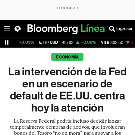
PUBLICIDAD
Ingresar
03%
ETH/USD
+0.08%
Visa
-2.15%
Mercad
1,915.62
362.50
ECONOMÍA
La intervención de la Fed
en un escenario de
default de EE.UU. centra
hoy la atención
La Reserva Federal podría incluso decidir lanzar
temporalmente compras de activos, que involucran
bonos del Tesoro “no en mora”, para apoyar a los