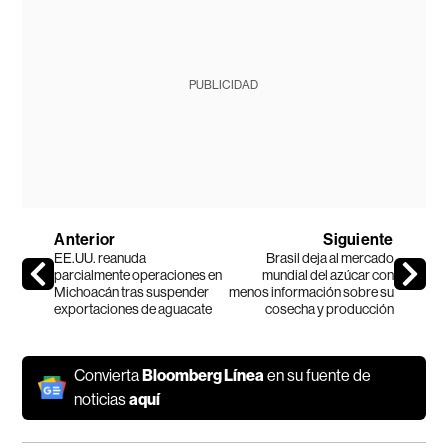
PUBLICIDAD
Anterior
Siguiente
EE.UU. reanuda
Brasil deja al mercado
parcialmente operaciones en
mundial del azúcar con
Michoacán tras suspender
menos información sobre su
exportaciones de aguacate
cosecha y producción
Convierta
Bloomberg Línea
en su fuente de
noticias
aquí