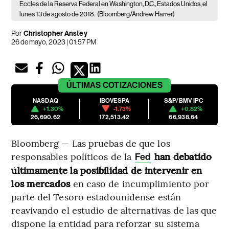
Eccles de la Reserva Federal en Washington, D.C., Estados Unidos, el
lunes 13 de agosto de 2018.
(Bloomberg/Andrew Harrer)
Por
Christopher Anstey
26 de mayo, 2023 | 01:57 PM
ÚLTIMAS
COTIZACIONES
NASDAQ
IBOVESPA
S&P/BMV IPC
+1.30%
-1.73%
+0.82%
26,690.62
172,513.42
66,938.64
Bloomberg — Las pruebas de que los
responsables políticos de la
han debatido
Fed
últimamente la posibilidad de intervenir en
los mercados
en caso de incumplimiento por
parte del Tesoro estadounidense están
reavivando el estudio de alternativas de las que
dispone la entidad para reforzar su sistema