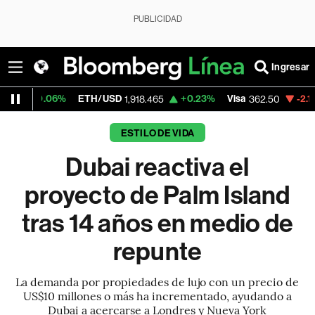
PUBLICIDAD
Ingresar
06%
ETH/USD
+0.23%
Visa
-2.15%
Mercad
1,918.465
362.50
ESTILO DE VIDA
Dubai reactiva el
proyecto de Palm Island
tras 14 años en medio de
repunte
La demanda por propiedades de lujo con un precio de
US$10 millones o más ha incrementado, ayudando a
Dubai a acercarse a Londres y Nueva York