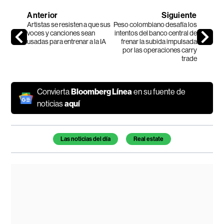
Anterior
Siguiente
Artistas se resisten a que sus
Peso colombiano desafía los
voces y canciones sean
intentos del banco central de
usadas para entrenar a la IA
frenar la subida impulsada
por las operaciones carry
trade
Convierta
Bloomberg Línea
en su fuente de
noticias
aquí
Temas de este artículo
Las noticias del día
Real estate