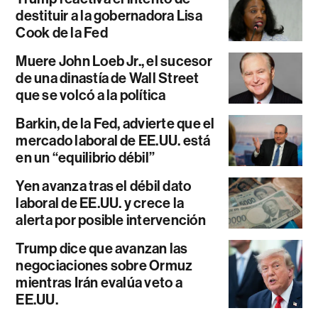
destituir a la gobernadora Lisa
Cook de la Fed
Muere John Loeb Jr., el sucesor
de una dinastía de Wall Street
que se volcó a la política
Barkin, de la Fed, advierte que el
mercado laboral de EE.UU. está
en un “equilibrio débil”
Yen avanza tras el débil dato
laboral de EE.UU. y crece la
alerta por posible intervención
Trump dice que avanzan las
negociaciones sobre Ormuz
mientras Irán evalúa veto a
EE.UU.