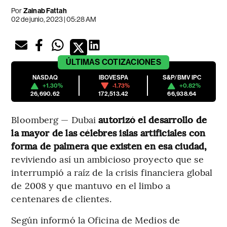
Por
Zainab Fattah
02 de junio, 2023 | 05:28 AM
ÚLTIMAS
COTIZACIONES
NASDAQ
IBOVESPA
S&P/BMV IPC
+1.30%
-1.73%
+0.82%
26,690.62
172,513.42
66,938.64
Bloomberg — Dubai
autorizó el desarrollo de
la mayor de las célebres islas artificiales con
forma de palmera que existen en esa ciudad,
reviviendo así un ambicioso proyecto que se
interrumpió a raíz de la crisis financiera global
de 2008 y que mantuvo en el limbo a
centenares de clientes.
Según informó la Oficina de Medios de