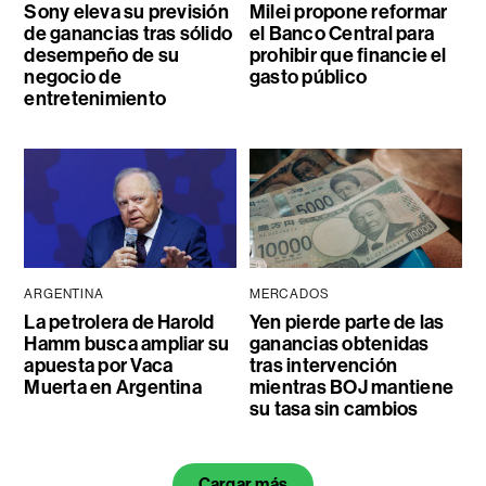
Sony eleva su previsión
Milei propone reformar
de ganancias tras sólido
el Banco Central para
desempeño de su
prohibir que financie el
negocio de
gasto público
entretenimiento
ARGENTINA
MERCADOS
La petrolera de Harold
Yen pierde parte de las
Hamm busca ampliar su
ganancias obtenidas
apuesta por Vaca
tras intervención
Muerta en Argentina
mientras BOJ mantiene
su tasa sin cambios
Cargar más