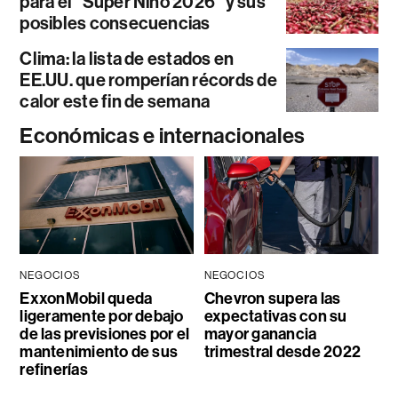
para el “Súper Niño 2026” y sus
posibles consecuencias
Clima: la lista de estados en
EE.UU. que romperían récords de
calor este fin de semana
Económicas e internacionales
NEGOCIOS
NEGOCIOS
ExxonMobil queda
Chevron supera las
ligeramente por debajo
expectativas con su
de las previsiones por el
mayor ganancia
mantenimiento de sus
trimestral desde 2022
refinerías