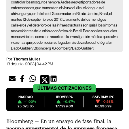
controlar los mosquitos hembra Aedes aegypti portadores de
enfermedades, que transmiten el virus del zika, el dengue y el
chikungunya, en la Isla del Gobernador en Río de Janeiro, Brasil, el
martes 12 de septiembre de 2017. El aumento de los mendigos
callejeros y el deterioro de las infraestructuras son quizá los síntomas
más evidentes de la crisis económica de Brasil. Pero son las secuelas
menos visibles -como los recortes a la investigación médica que salva
vidas- las que pueden dejar su legado más devastador. Fotógrafo:
Dado Galdieri/Bloomberg
(Bloomberg/Dado Galdieri)
Por
Thomas Mulier
13 de junio, 2023 | 04:42 PM
ÚLTIMAS
COTIZACIONES
NASDAQ
IBOVESPA
S&P/BMV IPC
+1.00%
+0.47%
-0.53%
25,373.85
177,999.00
66,936.99
Bloomberg — En un ensayo de fase final, la
vacuna experimental de la empresa francesa