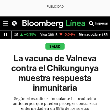
PUBLICIDAD
Ingresar
+0.35%
Visa
-0.04%
MercadoLibre
-0
405
366.13
1,879.59
SALUD
La vacuna de Valneva
contra el Chikungunya
muestra respuesta
inmunitaria
Según el estudio, el inoculante ha producido
anticuerpos que pueden proteger contra esta
enfermedad en un 99% de los sujetos