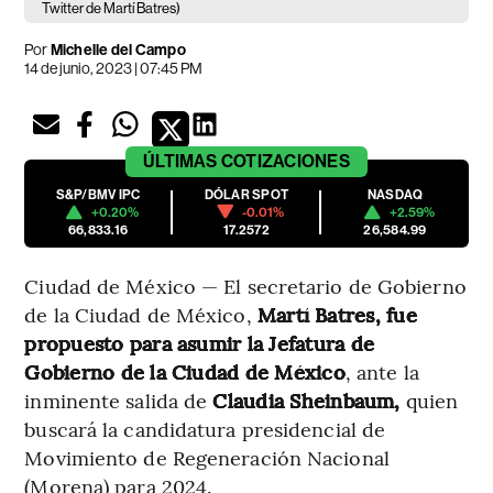
Twitter de Martí Batres)
Por
Michelle del Campo
14 de junio, 2023 | 07:45 PM
ÚLTIMAS
COTIZACIONES
S&P/BMV IPC
DÓLAR SPOT
NASDAQ
+0.20%
-0.01%
+2.59%
66,833.16
17.2572
26,584.99
Ciudad de México — El secretario de Gobierno
de la Ciudad de México,
Martí Batres, fue
propuesto para asumir la Jefatura de
Gobierno de la Ciudad de México
, ante la
inminente salida de
Claudia Sheinbaum,
quien
buscará la candidatura presidencial de
Movimiento de Regeneración Nacional
(Morena) para 2024.