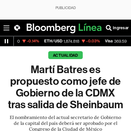
PUBLICIDAD
Ingresar
-0.14%
ETH/USD
-0.03%
Visa
+1.07%
Me
1,874.818
369.59
ACTUALIDAD
Martí Batres es
propuesto como jefe de
Gobierno de la CDMX
tras salida de Sheinbaum
El nombramiento del actual secretario de Gobierno
de la capital del país deberá ser aprobado por el
Congreso de la Ciudad de México