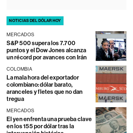
NOTICIAS DEL DÓLAR HOY
MERCADOS
S&P 500 supera los 7.700
puntos y el Dow Jones alcanza
un récord por avances con Irán
COLOMBIA
La mala hora del exportador
colombiano: dólar barato,
aranceles y fletes que no dan
tregua
MERCADOS
El yen enfrenta una prueba clave
en los 155 por dólar tras la