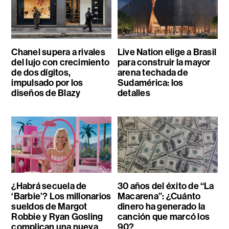
Chanel supera a rivales
Live Nation elige a Brasil
del lujo con crecimiento
para construir la mayor
de dos dígitos,
arena techada de
impulsado por los
Sudamérica: los
diseños de Blazy
detalles
¿Habrá secuela de
30 años del éxito de “La
‘Barbie’? Los millonarios
Macarena”: ¿Cuánto
sueldos de Margot
dinero ha generado la
Robbie y Ryan Gosling
canción que marcó los
complican una nueva
90?