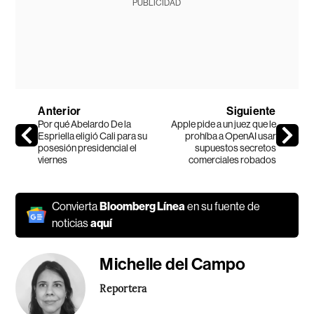
PUBLICIDAD
Anterior
Siguiente
Por qué Abelardo De la
Apple pide a un juez que le
Espriella eligió Cali para su
prohíba a OpenAI usar
posesión presidencial el
supuestos secretos
viernes
comerciales robados
Convierta
Bloomberg Línea
en su fuente de
noticias
aquí
Michelle del Campo
Reportera