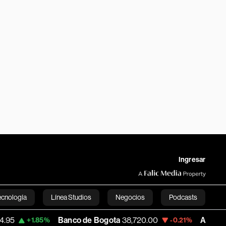
Ingresar
ecnología
Línea Studios
Negocios
Podcasts
Banco de Bogota
38,720.00
Apple
310.94
.85%
-0.21%
+
English