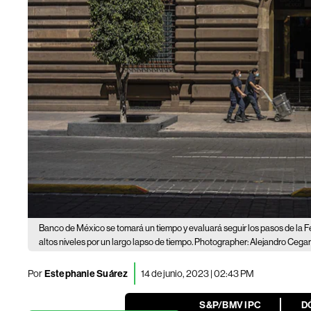
Banco de México se tomará un tiempo y evaluará seguir los pasos de la 
altos niveles por un largo lapso de tiempo. Photographer: Alejandro Ceg
Por
Estephanie Suárez
14 de junio, 2023 | 02:43 PM
S&P/BMV IPC
D