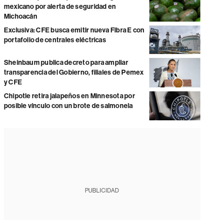
mexicano por alerta de seguridad en
Michoacán
Exclusiva: CFE busca emitir nueva Fibra E con
portafolio de centrales eléctricas
Sheinbaum publica decreto para ampliar
transparencia del Gobierno, filiales de Pemex
y CFE
Chipotle retira jalapeños en Minnesota por
posible vínculo con un brote de salmonela
PUBLICIDAD