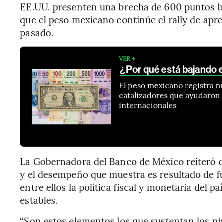
EE.UU. presenten una brecha de 600 puntos ba
que el peso mexicano continúe el rally de apr
pasado.
VER +
¿Por qué está bajando e
El peso mexicano registra nu
catalizadores que ayudaron
internacionales
La Gobernadora del Banco de México reiteró
y el desempeño que muestra es resultado de
entre ellos la política fiscal y monetaria del 
estables.
“Son estos elementos los que sustentan los niv