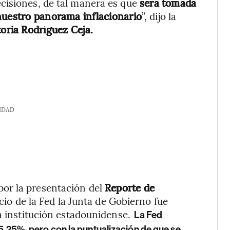
cisiones, de tal manera es que
será tomada
nuestro panorama inflacionario
”, dijo la
toria Rodríguez Ceja.
IDAD
or la presentación del
Reporte de
io de la Fed la Junta de Gobierno fue
la institución estadounidense.
La Fed
 5,25%, pero con la puntualización de que se