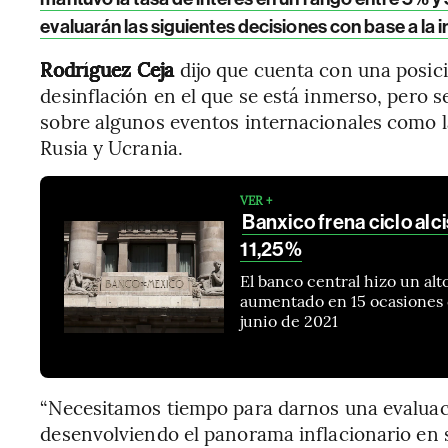
evaluarán las siguientes decisiones con base a la
Rodríguez Ceja
dijo que cuenta con una posic
desinflación en el que se está inmerso, pero 
sobre algunos eventos internacionales como l
Rusia y Ucrania.
VER +
Banxico frena ciclo alci
11,25%
El banco central hizo un alt
aumentado en 15 ocasiones c
junio de 2021
“Necesitamos tiempo para darnos una evaluac
desenvolviendo el panorama inflacionario en su