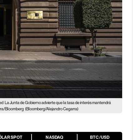
Fed
La Junta de Gobierno advierte que la tasa de interés mantendrá
arra/Bloomberg
(Bloomberg/Alejandro Cegarra)
ÓLAR SPOT
NASDAQ
BTC/USD