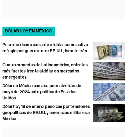
DÓLAR HOY EN MÉXICO
Peso mexicano cae ante el dólar como activo
refugio por guerra entre EE.UU., Israel e Irán
Cuatro monedas de Latinoamérica, entre las
más fuertes frente al dólar en mercados
emergentes
Dólar en México cae a su peor nivel desde
mayo de 2024 ante política de Estados
Unidos
Dólar hoy 19 de enero: peso cae por tensiones
geopolíticas de EE.UU. y amenazas militares a
México