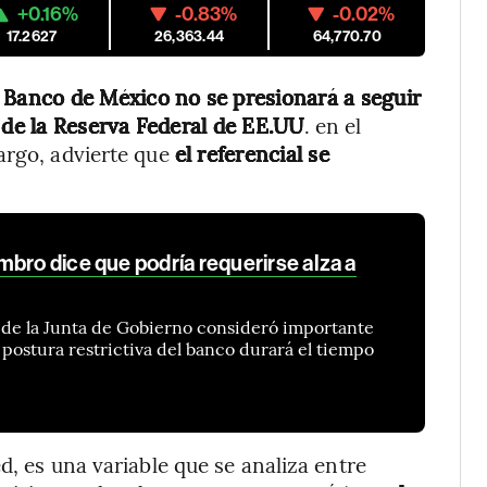
+0.16%
-0.83%
-0.02%
17.2627
26,363.44
64,770.70
 Banco de México no se presionará a seguir
 de la Reserva Federal de EE.UU
. en el
argo, advierte que
el referencial se
bro dice que podría requerirse alza a
 de la Junta de Gobierno consideró importante
 postura restrictiva del banco durará el tiempo
d, es una variable que se analiza entre