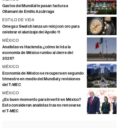
Gastos del Mundial le pasan factura a
Ollamani de Emilio Azcárraga
ESTILO DE VIDA
Omega x Swatch lanza un reloj con oro para
celebrar el alunizaje del Apollo 11
MÉXICO
Analistas vs Hacienda: ¿cómo le irá a la
economía de México rumbo al cierre del
2026?
MÉXICO
Economía de México se recupera en segundo
trimestre en medio del Mundial y revisiones
del T-MEC
MÉXICO
¿Es buen momento para invertir en México?
Esto consideran analistas tras no renovarse
el T-MEC