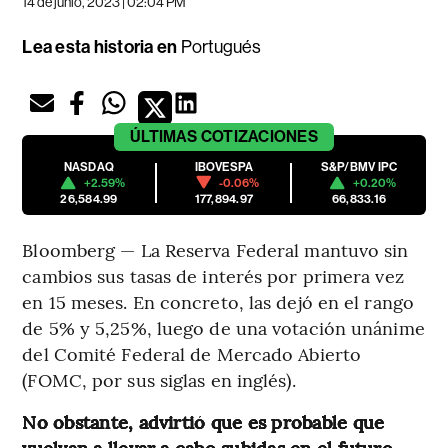
14 de junio, 2023 | 02:04 PM
Lea esta historia en
Portugués
ÚLTIMAS
COTIZACIONES
NASDAQ
IBOVESPA
S&P/BMV IPC
+2.59%
-0.06%
+0.20%
26,584.99
177,894.97
66,833.16
Bloomberg — La Reserva Federal mantuvo sin
cambios sus tasas de interés por primera vez
en 15 meses. En concreto, las dejó en el rango
de 5% y 5,25%, luego de una votación unánime
del Comité Federal de Mercado Abierto
(FOMC, por sus siglas en inglés).
No obstante, advirtió que es probable que
vuelvan a llevar a cabo subidas en el futuro,