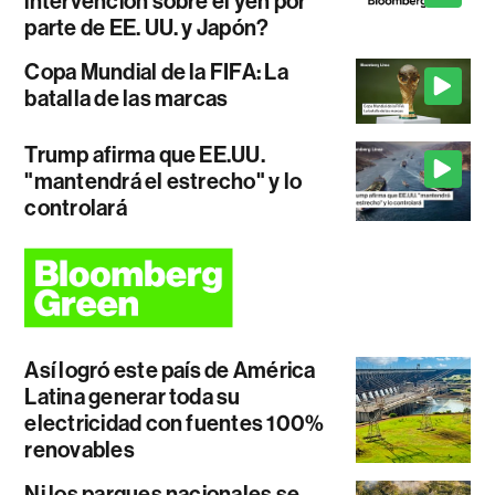
intervención sobre el yen por
parte de EE. UU. y Japón?
Copa Mundial de la FIFA: La
batalla de las marcas
Trump afirma que EE.UU.
"mantendrá el estrecho" y lo
controlará
Así logró este país de América
Latina generar toda su
electricidad con fuentes 100%
renovables
Ni los parques nacionales se