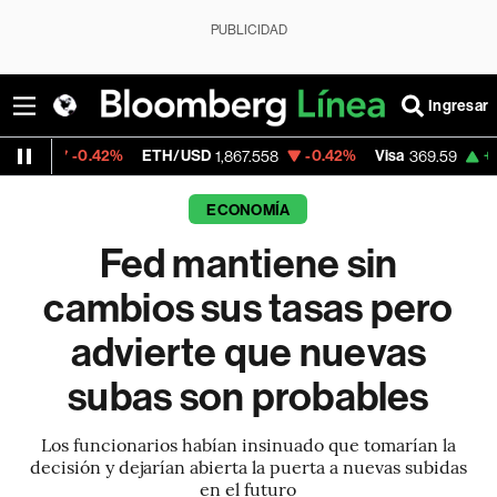
PUBLICIDAD
Ingresar
2%
ETH/USD
-0.42%
Visa
+1.07%
Mercad
1,867.558
369.59
ECONOMÍA
Fed mantiene sin
cambios sus tasas pero
advierte que nuevas
subas son probables
Los funcionarios habían insinuado que tomarían la
decisión y dejarían abierta la puerta a nuevas subidas
en el futuro