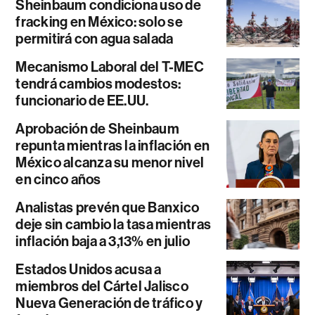
Sheinbaum condiciona uso de
fracking en México: solo se
permitirá con agua salada
Mecanismo Laboral del T-MEC
tendrá cambios modestos:
funcionario de EE.UU.
Aprobación de Sheinbaum
repunta mientras la inflación en
México alcanza su menor nivel
en cinco años
Analistas prevén que Banxico
deje sin cambio la tasa mientras
inflación baja a 3,13% en julio
Estados Unidos acusa a
miembros del Cártel Jalisco
Nueva Generación de tráfico y