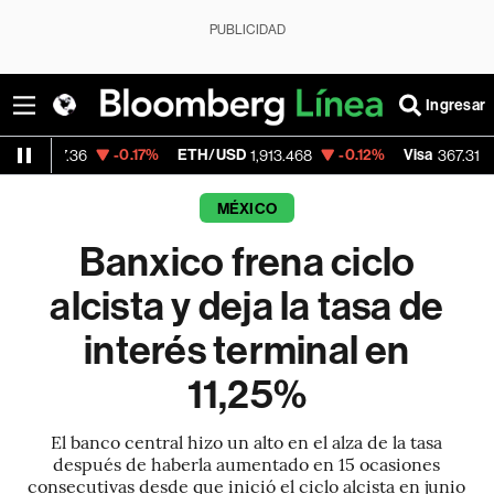
PUBLICIDAD
Ingresar
-0.17%
ETH/USD
-0.12%
Visa
-0.33%
36
1,913.468
367.31
MÉXICO
Banxico frena ciclo
alcista y deja la tasa de
interés terminal en
11,25%
El banco central hizo un alto en el alza de la tasa
después de haberla aumentado en 15 ocasiones
consecutivas desde que inició el ciclo alcista en junio