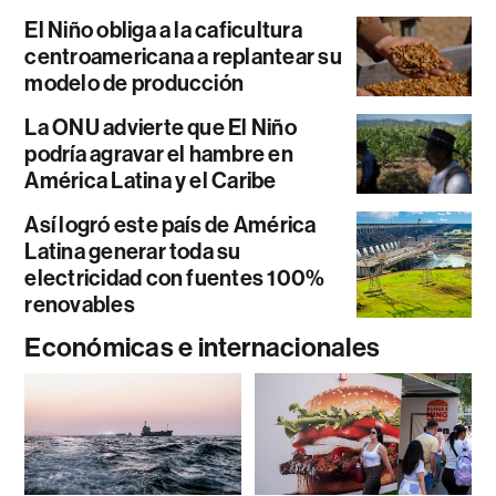
El Niño obliga a la caficultura
centroamericana a replantear su
modelo de producción
La ONU advierte que El Niño
podría agravar el hambre en
América Latina y el Caribe
Así logró este país de América
Latina generar toda su
electricidad con fuentes 100%
renovables
Económicas e internacionales