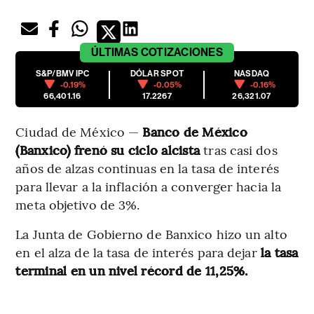
ÚLTIMAS
COTIZACIONES
S&P/BMV IPC
DÓLAR SPOT
NASDAQ
-0.19%
-0.05%
-0.16%
66,401.16
17.2267
26,321.07
Ciudad de México —
Banco de México
(Banxico) frenó su ciclo alcista
tras casi dos
años de alzas continuas en la tasa de interés
para llevar a la inflación a converger hacia la
meta objetivo de 3%.
La Junta de Gobierno de Banxico hizo un alto
en el alza de la tasa de interés para dejar
la tasa
terminal en un nivel récord de 11,25%.