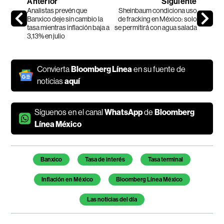
Anterior
Siguiente
Analistas prevén que
Sheinbaum condiciona uso
Banxico deje sin cambio la
de fracking en México: solo
tasa mientras inflación baja a
se permitirá con agua salada
3,13% en julio
Convierta
Bloomberg Línea
en su fuente de
noticias
aquí
Síguenos en el canal
WhatsApp
de
Bloomberg
Línea México
Temas de este artículo
Banxico
Tasa de interés
Tasa terminal
Inflación en México
Bloomberg Línea México
Las noticias del día