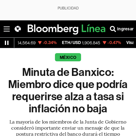
PUBLICIDAD
Ingresar
-0.34%
ETH/USD
-0.47%
Visa
,564.69
1,906.845
368.54
MÉXICO
Minuta de Banxico:
Miembro dice que podría
requerirse alza a tasa si
inflación no baja
La mayoría de los miembros de la Junta de Gobierno
consideró importante enviar un mensaje de que la
postura restrictiva del banco durará el tiempo