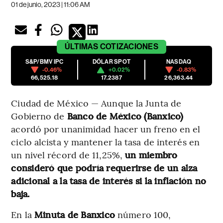
01 de junio, 2023 | 11:06 AM
ÚLTIMAS
COTIZACIONES
S&P/BMV IPC
DÓLAR SPOT
NASDAQ
-0.46%
+0.02%
-0.83%
66,525.18
17.2387
26,363.44
Ciudad de México — Aunque la Junta de
Gobierno de
Banco de México (Banxico)
acordó por unanimidad hacer un freno en el
ciclo alcista y mantener la tasa de interés en
un nivel récord de 11,25%,
un miembro
consideró que podría requerirse de un alza
adicional a la tasa de interés si la inflación no
baja.
En la
Minuta de Banxico
número 100,