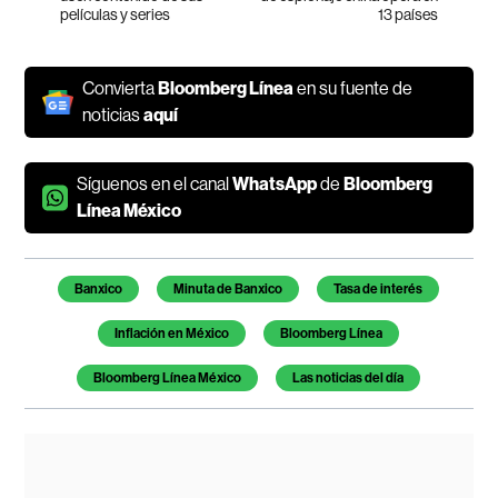
películas y series
13 países
Convierta
Bloomberg Línea
en su fuente de
noticias
aquí
Síguenos en el canal
WhatsApp
de
Bloomberg
Línea México
Temas de este artículo
Banxico
Minuta de Banxico
Tasa de interés
Inflación en México
Bloomberg Línea
Bloomberg Línea México
Las noticias del día