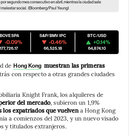
or segundo mes consecutivo en abril, mientras la ciudad sale
 malestar social.
(Bloomberg/Paul Yeung)
IBOVESPA
S&P/BMV IPC
BTC/USD
-0.09%
-0.46%
+0.14%
177,726.17
66,525.18
64,874.10
ad de
muestran las primeras
Hong Kong
trás con respecto a otras grandes ciudades
iliaria Knight Frank, los alquileres de
perior del mercado
, subieron un 1,9%
 los expatriados que vuelven
a Hong Kong
demia a comienzos del 2023, y un nuevo visado
s y titulados extranjeros.