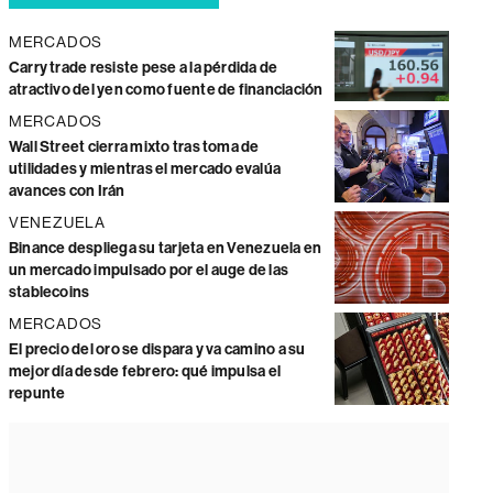
MERCADOS
Carry trade resiste pese a la pérdida de
atractivo del yen como fuente de financiación
MERCADOS
Wall Street cierra mixto tras toma de
utilidades y mientras el mercado evalúa
avances con Irán
VENEZUELA
Binance despliega su tarjeta en Venezuela en
un mercado impulsado por el auge de las
stablecoins
MERCADOS
El precio del oro se dispara y va camino a su
mejor día desde febrero: qué impulsa el
repunte