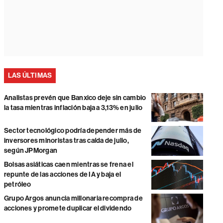
LAS ÚLTIMAS
Analistas prevén que Banxico deje sin cambio
la tasa mientras inflación baja a 3,13% en julio
Sector tecnológico podría depender más de
inversores minoristas tras caída de julio,
según JPMorgan
Bolsas asiáticas caen mientras se frena el
repunte de las acciones de IA y baja el
petróleo
Grupo Argos anuncia millonaria recompra de
acciones y promete duplicar el dividendo