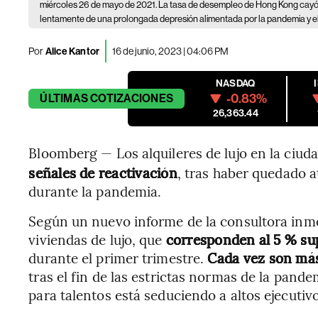
miércoles 26 de mayo de 2021. La tasa de desempleo de Hong Kong cayó p
lentamente de una prolongada depresión alimentada por la pandemia y el
Por
Alice Kantor
16 de junio, 2023 | 04:06 PM
NASDAQ
-0.83%
ÚLTIMAS
COTIZACIONES
26,363.44
Bloomberg — Los alquileres de lujo en la ciud
señales de reactivación
, tras haber quedado a
durante la pandemia.
Según un nuevo informe de la consultora inmob
viviendas de lujo, que
corresponden al 5 % su
durante el primer trimestre.
Cada vez son más
tras el fin de las estrictas normas de la pan
para talentos está seduciendo a altos ejecutivo