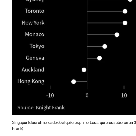
Singapur lidera el mercado de alquileres prime
Los alquileres subieron un 
Frank)