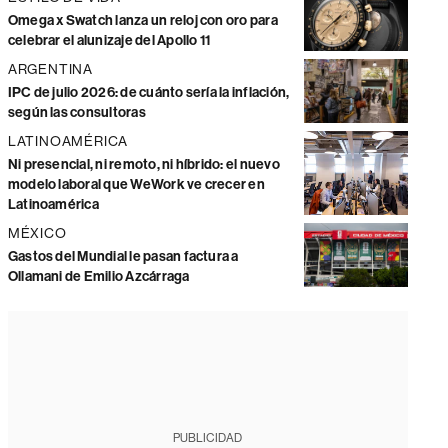
Omega x Swatch lanza un reloj con oro para
celebrar el alunizaje del Apollo 11
ARGENTINA
IPC de julio 2026: de cuánto sería la inflación,
según las consultoras
LATINOAMÉRICA
Ni presencial, ni remoto, ni híbrido: el nuevo
modelo laboral que WeWork ve crecer en
Latinoamérica
MÉXICO
Gastos del Mundial le pasan factura a
Ollamani de Emilio Azcárraga
PUBLICIDAD