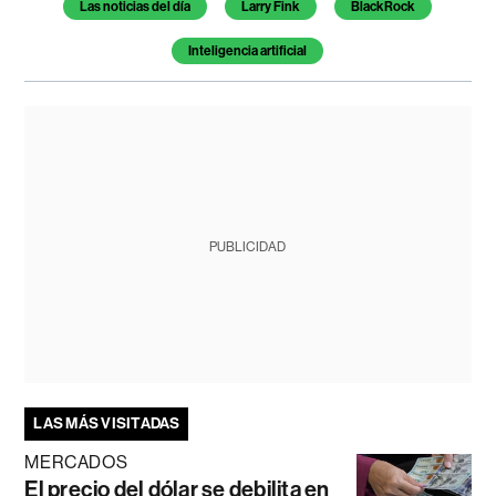
Temas de este artículo
Las noticias del día
Larry Fink
BlackRock
Inteligencia artificial
PUBLICIDAD
LAS MÁS VISITADAS
MERCADOS
El precio del dólar se debilita en