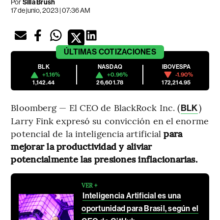
Por
Silla Brush
17 de junio, 2023 | 07:36 AM
ÚLTIMAS
COTIZACIONES
BLK
NASDAQ
IBOVESPA
+1.16%
+0.96%
-1.90%
1,142.44
26,601.78
172,214.95
Bloomberg — El CEO de BlackRock Inc. (
)
BLK
Larry Fink expresó su convicción en el enorme
potencial de la inteligencia artificial
para
mejorar la productividad y aliviar
potencialmente las presiones inflacionarias.
VER +
Inteligencia Artificial es una
oportunidad para Brasil, según el