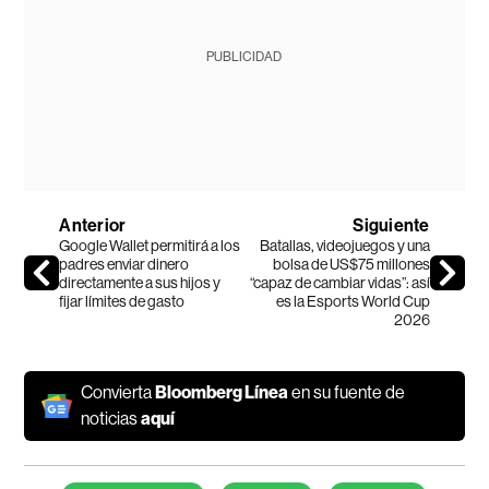
PUBLICIDAD
Anterior
Siguiente
Google Wallet permitirá a los
Batallas, videojuegos y una
padres enviar dinero
bolsa de US$75 millones
directamente a sus hijos y
“capaz de cambiar vidas”: así
fijar límites de gasto
es la Esports World Cup
2026
Convierta
Bloomberg Línea
en su fuente de
noticias
aquí