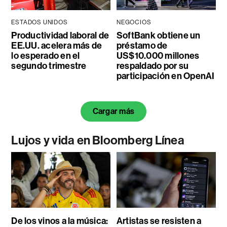
ESTADOS UNIDOS
NEGOCIOS
Productividad laboral de
SoftBank obtiene un
EE.UU. acelera más de
préstamo de
lo esperado en el
US$10.000 millones
segundo trimestre
respaldado por su
participación en OpenAI
Cargar más
Lujos y vida en Bloomberg Línea
De los vinos a la música:
Artistas se resisten a