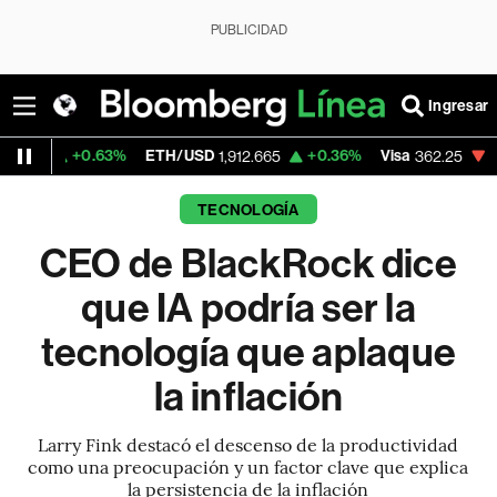
PUBLICIDAD
Ingresar
0.63%
ETH/USD
+0.36%
Visa
-2.22%
Mer
1,912.665
362.25
TECNOLOGÍA
CEO de BlackRock dice
que IA podría ser la
tecnología que aplaque
la inflación
Larry Fink destacó el descenso de la productividad
como una preocupación y un factor clave que explica
la persistencia de la inflación