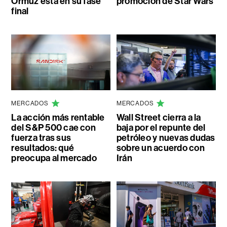
Ormuz está en su fase
promoción de Star Wars
final
MERCADOS
MERCADOS
La acción más rentable
Wall Street cierra a la
del S&P 500 cae con
baja por el repunte del
fuerza tras sus
petróleo y nuevas dudas
resultados: qué
sobre un acuerdo con
preocupa al mercado
Irán