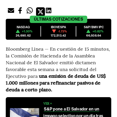
ÚLTIMAS
COTIZACIONES
NASDAQ
IBOVESPA
S&P/BMV IPC
+1.30%
-1.73%
+0.82%
26,690.62
172,513.42
66,938.64
Bloomberg Línea — En cuestión de 15 minutos,
la Comisión de Hacienda de la Asamblea
Nacional de El Salvador emitió
dictamen
favorable esta semana a una solicitud del
Ejecutivo para
una emisión de deuda de US$
1.000 millones para refinanciar pasivos de
deuda a corto plazo.
VER +
S&P pone a El Salvador en un
impago selectivo por un día tras