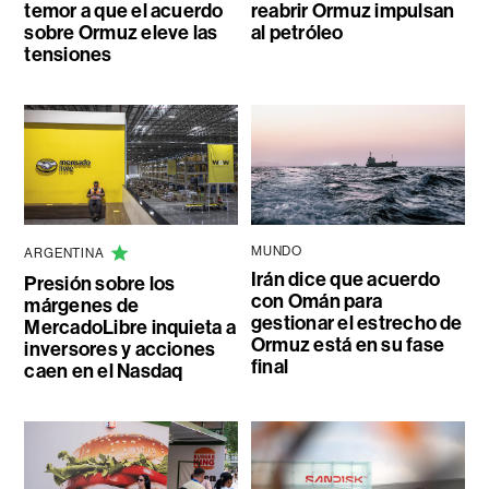
temor a que el acuerdo
reabrir Ormuz impulsan
sobre Ormuz eleve las
al petróleo
tensiones
MUNDO
ARGENTINA
Irán dice que acuerdo
Presión sobre los
con Omán para
márgenes de
gestionar el estrecho de
MercadoLibre inquieta a
Ormuz está en su fase
inversores y acciones
final
caen en el Nasdaq