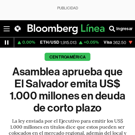
PUBLICIDAD
Ingresar
.00%
ETH/USD
+0.05%
Visa
-2.15%
Merc
1,915.013
362.50
CENTROAMÉRICA
Asamblea aprueba que
El Salvador emita US$
1.000 millones en deuda
de corto plazo
La ley enviada por el Ejecutivo para emitir los US$
1.000 millones en títulos dice que estos pueden ser
colocados en el mercado regional, además del local y