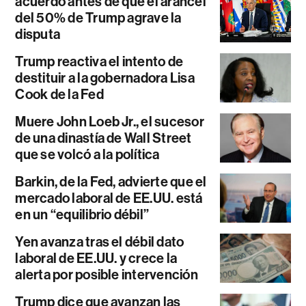
acuerdo antes de que el arancel
del 50% de Trump agrave la
disputa
Trump reactiva el intento de
destituir a la gobernadora Lisa
Cook de la Fed
Muere John Loeb Jr., el sucesor
de una dinastía de Wall Street
que se volcó a la política
Barkin, de la Fed, advierte que el
mercado laboral de EE.UU. está
en un “equilibrio débil”
Yen avanza tras el débil dato
laboral de EE.UU. y crece la
alerta por posible intervención
Trump dice que avanzan las