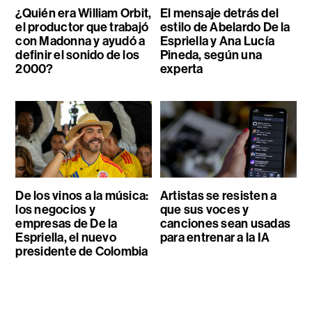
¿Quién era William Orbit,
El mensaje detrás del
el productor que trabajó
estilo de Abelardo De la
con Madonna y ayudó a
Espriella y Ana Lucía
definir el sonido de los
Pineda, según una
2000?
experta
De los vinos a la música:
Artistas se resisten a
los negocios y
que sus voces y
empresas de De la
canciones sean usadas
Espriella, el nuevo
para entrenar a la IA
presidente de Colombia