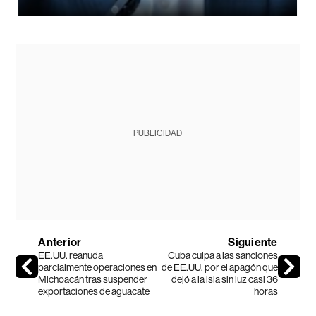
PUBLICIDAD
Anterior
Siguiente
EE.UU. reanuda
Cuba culpa a las sanciones
parcialmente operaciones en
de EE.UU. por el apagón que
Michoacán tras suspender
dejó a la isla sin luz casi 36
exportaciones de aguacate
horas