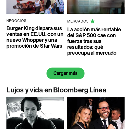
NEGOCIOS
MERCADOS
Burger King dispara sus
La acción más rentable
ventas en EE.UU. con un
del S&P 500 cae con
nuevo Whopper y una
fuerza tras sus
promoción de Star Wars
resultados: qué
preocupa al mercado
Cargar más
Lujos y vida en Bloomberg Línea