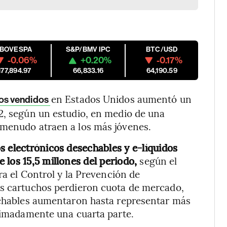
IBOVESPA
S&P/BMV IPC
BTC/USD
-0.06%
+0.20%
-0.17%
177,894.97
66,833.16
64,190.59
en Estados Unidos aumentó un
cos vendidos
2, según un estudio, en medio de una
 menudo atraen a los más jóvenes.
s electrónicos desechables y e-líquidos
los 15,5 millones del periodo,
según el
ra el Control y la Prevención de
os cartuchos perdieron cuota de mercado,
sechables aumentaron hasta representar más
oximadamente una cuarta parte.