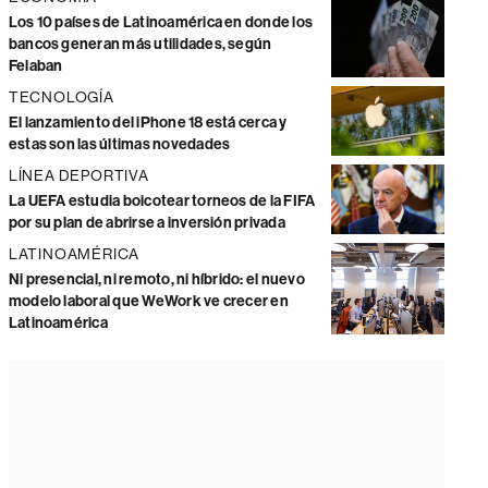
Los 10 países de Latinoamérica en donde los
bancos generan más utilidades, según
Felaban
TECNOLOGÍA
El lanzamiento del iPhone 18 está cerca y
estas son las últimas novedades
LÍNEA DEPORTIVA
La UEFA estudia boicotear torneos de la FIFA
por su plan de abrirse a inversión privada
LATINOAMÉRICA
Ni presencial, ni remoto, ni híbrido: el nuevo
modelo laboral que WeWork ve crecer en
Latinoamérica