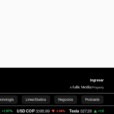
Ingresar
ecnología
Línea Studios
Negocios
Podcasts
OP
3,195.99
Tesla
327.26
Space X
126.00
-1.14%
+1.61%
English