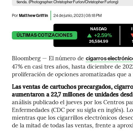
tienda.
(Photographer: Christopher Furlon/Christopher Furlong)
Por
Matthew Griffin
24 de junio, 2023 | 08:18 PM
NASDAQ
+2.59%
ÚLTIMAS
COTIZACIONES
26,584.99
Bloomberg — El número de
cigarros electróni
47% en casi tres años, hasta diciembre de 202
proliferación de opciones aromatizadas que a
Las ventas de cartuchos precargados, cigarro
aumentaron a 22,7 millones de unidades desde 
análisis publicado el jueves por los Centros pa
Enfermedades (CDC por su sigla en inglés). L
mientras que los cigarrillos electrónicos de
de la mitad de todas las ventas, frente a apr