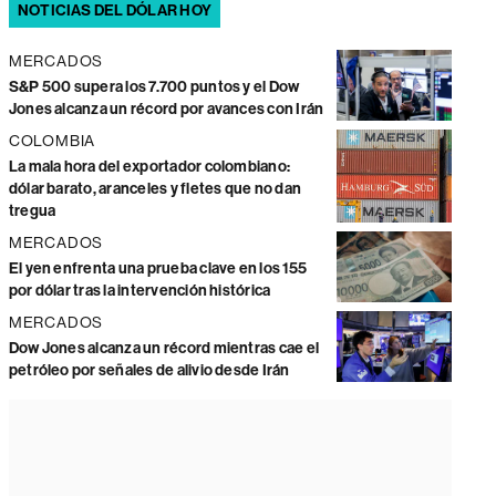
NOTICIAS DEL DÓLAR HOY
MERCADOS
S&P 500 supera los 7.700 puntos y el Dow
Jones alcanza un récord por avances con Irán
COLOMBIA
La mala hora del exportador colombiano:
dólar barato, aranceles y fletes que no dan
tregua
MERCADOS
El yen enfrenta una prueba clave en los 155
por dólar tras la intervención histórica
MERCADOS
Dow Jones alcanza un récord mientras cae el
petróleo por señales de alivio desde Irán