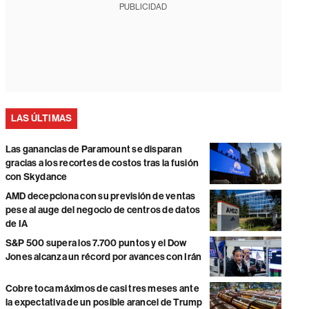
PUBLICIDAD
LAS ÚLTIMAS
Las ganancias de Paramount se disparan
gracias a los recortes de costos tras la fusión
con Skydance
AMD decepciona con su previsión de ventas
pese al auge del negocio de centros de datos
de IA
S&P 500 supera los 7.700 puntos y el Dow
Jones alcanza un récord por avances con Irán
Cobre toca máximos de casi tres meses ante
la expectativa de un posible arancel de Trump