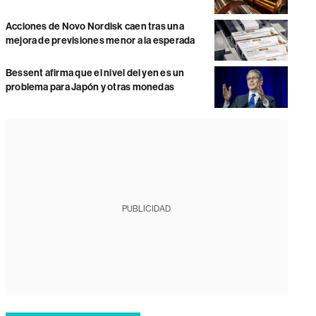
Acciones de Novo Nordisk caen tras una
mejora de previsiones menor a la esperada
Bessent afirma que el nivel del yen es un
problema para Japón y otras monedas
PUBLICIDAD