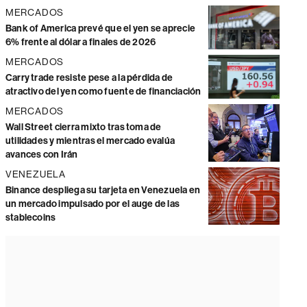
MERCADOS
Bank of America prevé que el yen se aprecie
6% frente al dólar a finales de 2026
MERCADOS
Carry trade resiste pese a la pérdida de
atractivo del yen como fuente de financiación
MERCADOS
Wall Street cierra mixto tras toma de
utilidades y mientras el mercado evalúa
avances con Irán
VENEZUELA
Binance despliega su tarjeta en Venezuela en
un mercado impulsado por el auge de las
stablecoins