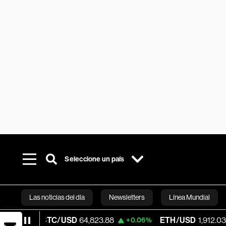
Seleccione un país
Las noticias del día
Newsletters
Línea Mundial
BTC/USD
64,823.88
ETH/USD
1,912.033
+0.06%
-0.20
Bloomberg 