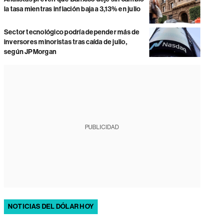
la tasa mientras inflación baja a 3,13% en julio
Sector tecnológico podría depender más de
inversores minoristas tras caída de julio,
según JPMorgan
PUBLICIDAD
NOTICIAS DEL DÓLAR HOY