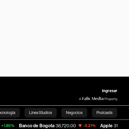
Ingresar
ecnología
Línea Studios
Negocios
Podcasts
Banco de Bogota
38,720.00
Apple
310.94
-0.21%
+0.55%
English