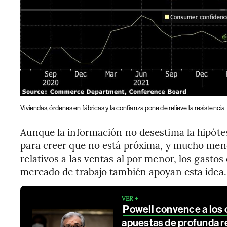
Viviendas, órdenes en fábricas y la confianza pone de relieve la resistencia
Aunque la información no desestima la hipótes
para creer que no está próxima, y mucho meno
relativos a las ventas al por menor, los gastos
mercado de trabajo también apoyan esta idea.
VER +
Powell convence a los 
apuestas de profunda r