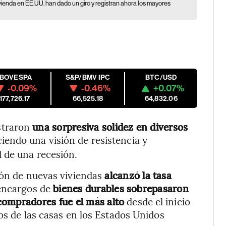
vivienda en EE.UU. han dado un giro y registran ahora los mayores
IBOVESPA
S&P/BMV IPC
BTC/USD
-0.09%
-0.46%
+0.07%
177,726.17
66,525.18
64,832.06
straron
una sorpresiva solidez en diversos
ciendo una visión de resistencia y
 de una recesión.
ión de nuevas viviendas
alcanzó la tasa
 encargos de
bienes durables sobrepasaron
 compradores fue el más alto
desde el inicio
os de las casas en los Estados Unidos