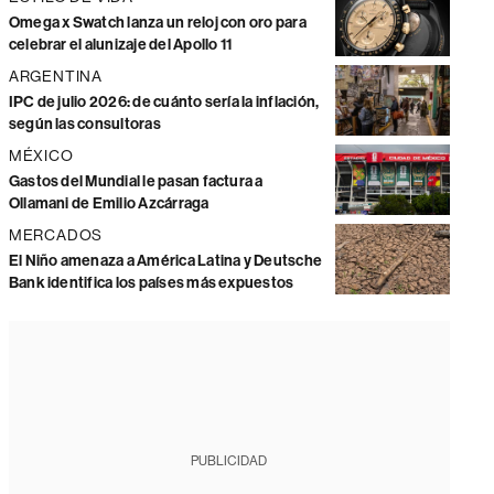
Omega x Swatch lanza un reloj con oro para
celebrar el alunizaje del Apollo 11
ARGENTINA
IPC de julio 2026: de cuánto sería la inflación,
según las consultoras
MÉXICO
Gastos del Mundial le pasan factura a
Ollamani de Emilio Azcárraga
MERCADOS
El Niño amenaza a América Latina y Deutsche
Bank identifica los países más expuestos
PUBLICIDAD