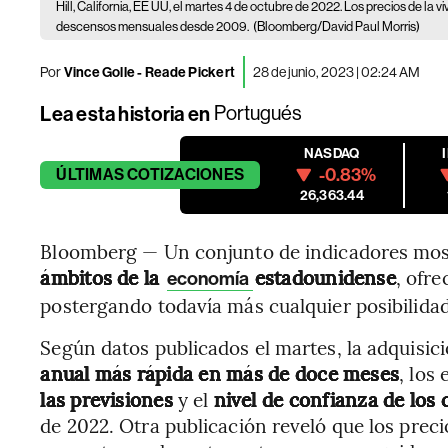
Hill, California, EE UU, el martes 4 de octubre de 2022. Los precios de la 
descensos mensuales desde 2009.
(Bloomberg/David Paul Morris)
Por
Vince Golle - Reade Pickert
28 de junio, 2023 | 02:24 AM
Lea esta historia en
Portugués
NASDAQ
-0.83%
ÚLTIMAS
COTIZACIONES
26,363.44
Bloomberg — Un conjunto de indicadores mo
ámbitos de la
estadounidense
, ofre
economía
postergando todavía más cualquier posibilidad
Según datos publicados el martes, la adquisic
anual más rápida en más de doce meses
, los
las previsiones
y el
nivel de confianza de los
de 2022. Otra publicación reveló que los preci