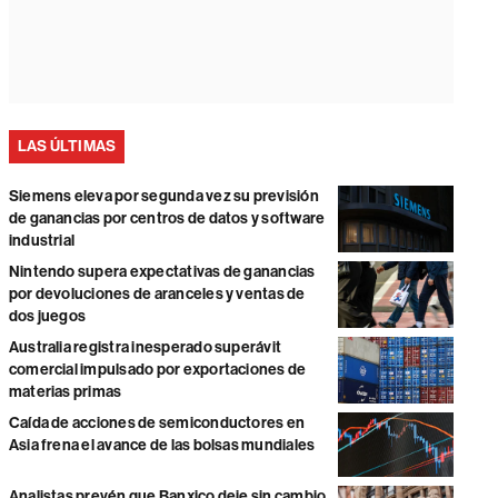
LAS ÚLTIMAS
Siemens eleva por segunda vez su previsión
de ganancias por centros de datos y software
industrial
Nintendo supera expectativas de ganancias
por devoluciones de aranceles y ventas de
dos juegos
Australia registra inesperado superávit
comercial impulsado por exportaciones de
materias primas
Caída de acciones de semiconductores en
Asia frena el avance de las bolsas mundiales
Analistas prevén que Banxico deje sin cambio