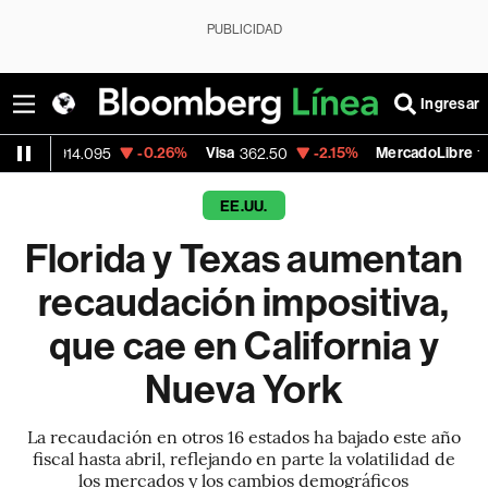
PUBLICIDAD
Ingresar
-0.26%
Visa
-2.15%
MercadoLibre
-0
095
362.50
1,821.795
EE.UU.
Florida y Texas aumentan
recaudación impositiva,
que cae en California y
Nueva York
La recaudación en otros 16 estados ha bajado este año
fiscal hasta abril, reflejando en parte la volatilidad de
los mercados y los cambios demográficos