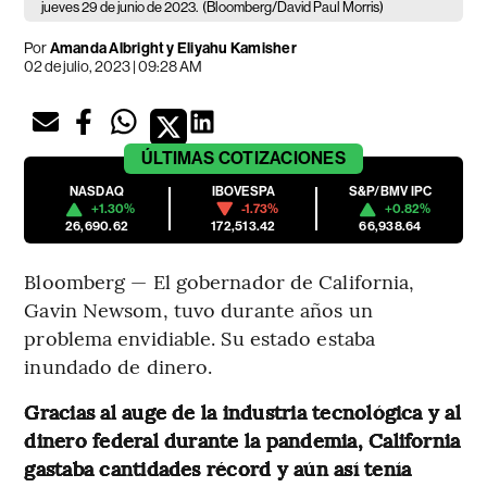
jueves 29 de junio de 2023.
(Bloomberg/David Paul Morris)
Por
Amanda Albright y Eliyahu Kamisher
02 de julio, 2023 | 09:28 AM
ÚLTIMAS
COTIZACIONES
NASDAQ
IBOVESPA
S&P/BMV IPC
+1.30%
-1.73%
+0.82%
26,690.62
172,513.42
66,938.64
Bloomberg — El gobernador de California,
Gavin Newsom, tuvo durante años un
problema envidiable. Su estado estaba
inundado de dinero.
Gracias al auge de la industria tecnológica y al
dinero federal durante la pandemia, California
gastaba cantidades récord y aún así tenía