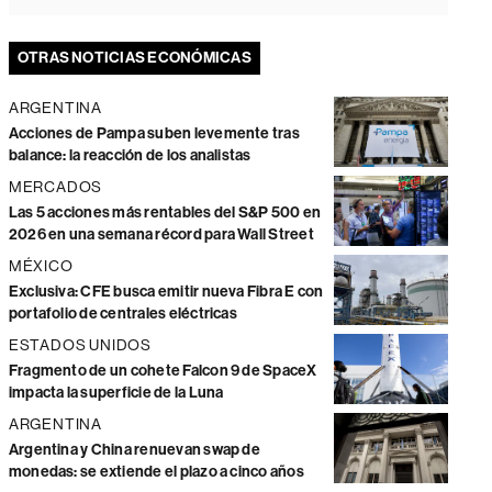
OTRAS NOTICIAS ECONÓMICAS
ARGENTINA
Acciones de Pampa suben levemente tras
balance: la reacción de los analistas
MERCADOS
Las 5 acciones más rentables del S&P 500 en
2026 en una semana récord para Wall Street
MÉXICO
Exclusiva: CFE busca emitir nueva Fibra E con
portafolio de centrales eléctricas
ESTADOS UNIDOS
Fragmento de un cohete Falcon 9 de SpaceX
impacta la superficie de la Luna
ARGENTINA
Argentina y China renuevan swap de
monedas: se extiende el plazo a cinco años