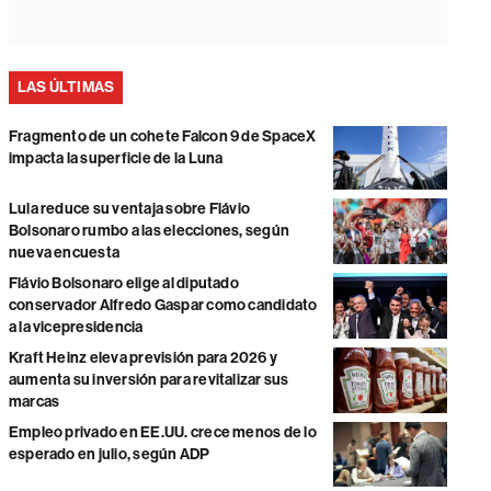
LAS ÚLTIMAS
Fragmento de un cohete Falcon 9 de SpaceX
impacta la superficie de la Luna
Lula reduce su ventaja sobre Flávio
Bolsonaro rumbo a las elecciones, según
nueva encuesta
Flávio Bolsonaro elige al diputado
conservador Alfredo Gaspar como candidato
a la vicepresidencia
Kraft Heinz eleva previsión para 2026 y
aumenta su inversión para revitalizar sus
marcas
Empleo privado en EE.UU. crece menos de lo
esperado en julio, según ADP