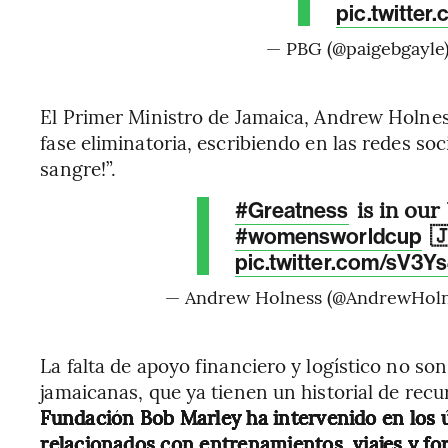
pic.twitte
— PBG (@paigebgayle
El Primer Ministro de Jamaica, Andrew Holness,
fase eliminatoria, escribiendo en las redes soc
sangre!”.
is in our
#Greatness

#womensworldcup
pic.twitter.com/sV3Y
— Andrew Holness (@AndrewHol
La falta de apoyo financiero y logístico no so
jamaicanas, que ya tienen un historial de rec
Fundación Bob Marley ha intervenido en los 
relacionados con entrenamientos, viajes y f