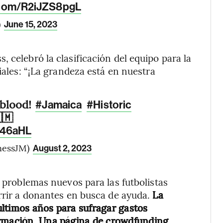
r.com/R2iJZS8pgL
)
June 15, 2023
 celebró la clasificación del equipo para la
iales: “¡La grandeza está en nuestra
 blood!
#Jamaica
#Historic
🇲
s46aHL
nessJM)
August 2, 2023
n problemas nuevos para las futbolistas
urrir a donantes en busca de ayuda.
La
últimos años para sufragar gastos
ormación. Una página de crowdfunding