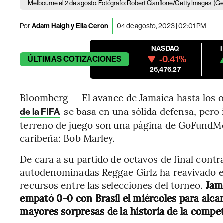
Melbourne el 2 de agosto. Fotógrafo: Robert Cianflone/Getty Images
(Ge
Por
Adam Haigh y Ella Ceron
04 de agosto, 2023 | 02:01 PM
NASDAQ
-0.41%
ÚLTIMAS
COTIZACIONES
26,476.27
Bloomberg — El avance de Jamaica hasta los oc
se basa en una sólida defensa, pero 
de la FIFA
terreno de juego son una página de GoFundMe y
caribeña: Bob Marley.
De cara a su partido de octavos de final contra
autodenominadas Reggae Girlz ha reavivado el
recursos entre las selecciones del torneo.
Jam
empató 0-0 con Brasil el miércoles para alcan
mayores sorpresas de la historia de la compet