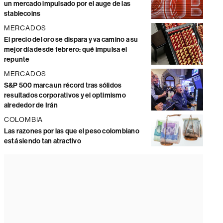
un mercado impulsado por el auge de las
stablecoins
MERCADOS
El precio del oro se dispara y va camino a su
mejor día desde febrero: qué impulsa el
repunte
MERCADOS
S&P 500 marca un récord tras sólidos
resultados corporativos y el optimismo
alrededor de Irán
COLOMBIA
Las razones por las que el peso colombiano
está siendo tan atractivo