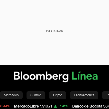
PUBLICIDAD
Mercados
Summit
Cripto
Latinoamérica
T
ercadoLibre
1,916.71
Banco de Bogota
38,680.00
+1.41%
Green
Economía
Estilo de vida
Mundo
Videos