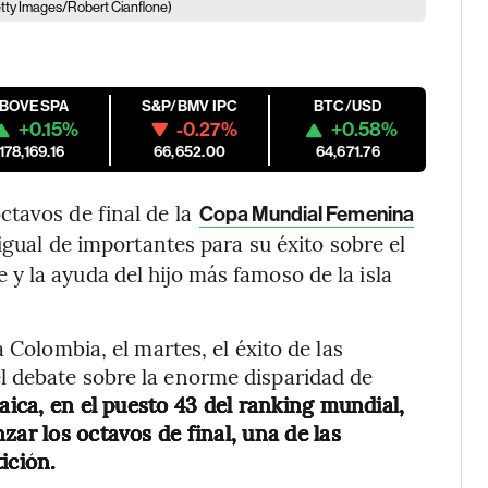
tty Images/Robert Cianflone)
IBOVESPA
S&P/BMV IPC
BTC/USD
+0.15%
-0.27%
+0.58%
178,169.16
66,652.00
64,671.76
tavos de final de la
Copa Mundial Femenina
igual de importantes para su éxito sobre el
 la ayuda del hijo más famoso de la isla
 Colombia, el martes, el éxito de las
 debate sobre la enorme disparidad de
aica, en el puesto 43 del ranking mundial,
zar los octavos de final, una de las
ición.