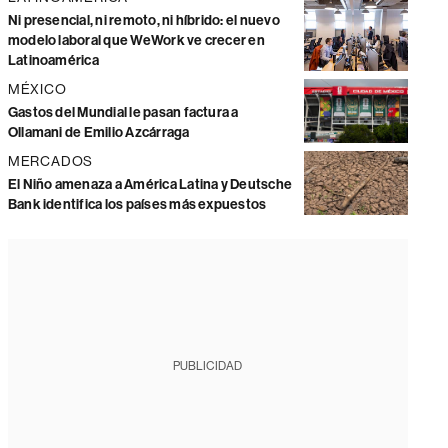
Ni presencial, ni remoto, ni híbrido: el nuevo
modelo laboral que WeWork ve crecer en
Latinoamérica
MÉXICO
Gastos del Mundial le pasan factura a
Ollamani de Emilio Azcárraga
MERCADOS
El Niño amenaza a América Latina y Deutsche
Bank identifica los países más expuestos
PUBLICIDAD