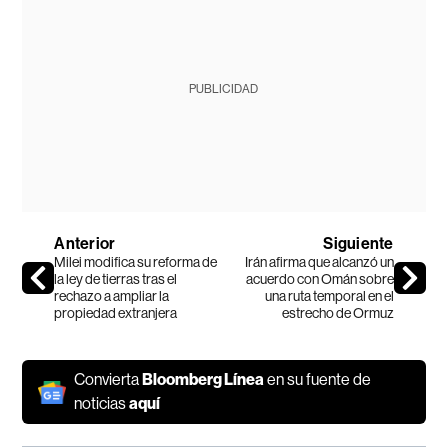
PUBLICIDAD
Anterior
Siguiente
Milei modifica su reforma de
Irán afirma que alcanzó un
la ley de tierras tras el
acuerdo con Omán sobre
rechazo a ampliar la
una ruta temporal en el
propiedad extranjera
estrecho de Ormuz
Convierta
Bloomberg Línea
en su fuente de
noticias
aquí