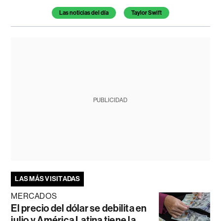
Temas de este artículo
Las noticias del día
Taylor Swift
PUBLICIDAD
LAS MÁS VISITADAS
MERCADOS
El precio del dólar se debilita en
julio y América Latina tiene la