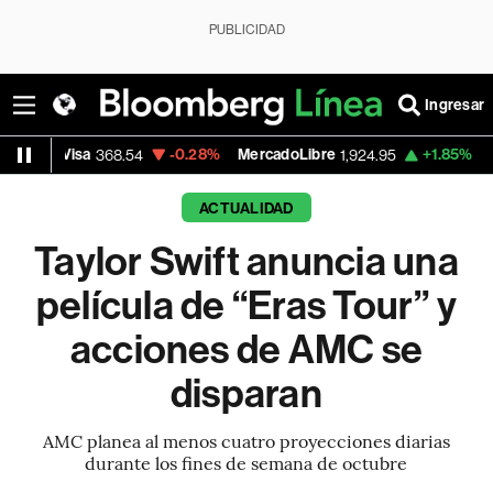
PUBLICIDAD
Ingresar
sa
-0.28%
MercadoLibre
+1.85%
Banco de B
368.54
1,924.95
ACTUALIDAD
Taylor Swift anuncia una
película de “Eras Tour” y
acciones de AMC se
disparan
AMC planea al menos cuatro proyecciones diarias
durante los fines de semana de octubre