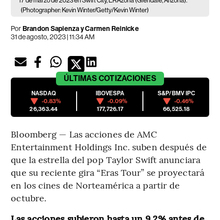
17 de marzo de 2023 en Swift City, ERAzona (Glendale, Arizona).
(Photographer: Kevin Winter/Getty/Kevin Winter)
Por
Brandon Sapienza y Carmen Reinicke
31 de agosto, 2023 | 11:34 AM
ÚLTIMAS
COTIZACIONES
NASDAQ
IBOVESPA
S&P/BMV IPC
-0.83%
-0.09%
-0.46%
26,363.44
177,726.17
66,525.18
Bloomberg — Las acciones de AMC
Entertainment Holdings Inc. suben después de
que la estrella del pop Taylor Swift anunciara
que su reciente gira “Eras Tour” se proyectará
en los cines de Norteamérica a partir de
octubre.
Las acciones subieron hasta un 9,2% antes de