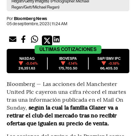
Regan/Getty Images)
(Photographer: Michael
Regan/Gett/Michael Regan)
Por
Bloomberg News
05 de septiembre, 2023 | 11:24 AM
ÚLTIMAS
COTIZACIONES
NASDAQ
IBOVESPA
S&P/BMV IPC
-0.04%
-1.14%
-0.18%
26,351.63
175,703.50
66,405.33
Bloomberg — Las acciones del Manchester
United Plc cayeron una cifra récord el martes
tras una información publicada en el Mail On
Sunday,
según la cual la familia Glazer va a
retirar el club del mercado tras no recibir
ofertas que igualen su precio de venta.
Las acciones del equipo de la Premier League