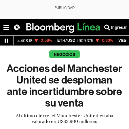
PUBLICIDAD
Ingresar
-0.58%
ETH/USD
-0.33%
Visa
+
,408.18
1,909.375
369.38
NEGOCIOS
Acciones del Manchester
United se desploman
ante incertidumbre sobre
su venta
Al último cierre, el Manchester United estaba
valorado en US$3.900 millones