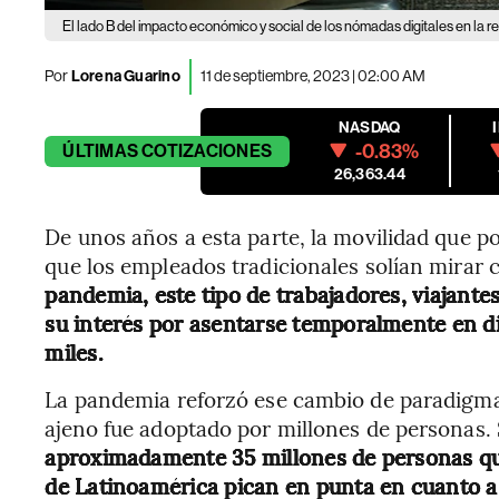
El lado B del impacto económico y social de los nómadas digitales en la r
Por
Lorena Guarino
11 de septiembre, 2023 | 02:00 AM
NASDAQ
-0.83%
ÚLTIMAS
COTIZACIONES
26,363.44
De unos años a esta parte, la movilidad que pos
que los empleados tradicionales solían mirar 
pandemia, este tipo de trabajadores, viajant
su interés por asentarse temporalmente en di
miles.
La pandemia reforzó ese cambio de paradigma e
ajeno fue adoptado por millones de personas.
aproximadamente 35 millones de personas que
de Latinoamérica pican en punta en cuanto a 