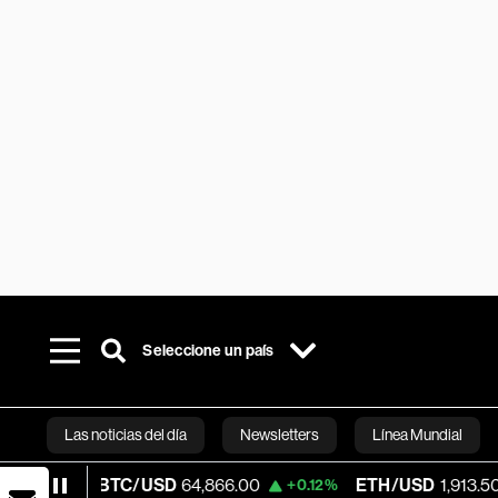
Seleccione un país
Las noticias del día
Newsletters
Línea Mundial
BTC/USD
64,866.00
ETH/USD
1,913.50
+0.12%
-0.12%
Bloomberg 