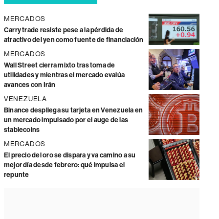
MERCADOS
Carry trade resiste pese a la pérdida de
atractivo del yen como fuente de financiación
MERCADOS
Wall Street cierra mixto tras toma de
utilidades y mientras el mercado evalúa
avances con Irán
VENEZUELA
Binance despliega su tarjeta en Venezuela en
un mercado impulsado por el auge de las
stablecoins
MERCADOS
El precio del oro se dispara y va camino a su
mejor día desde febrero: qué impulsa el
repunte