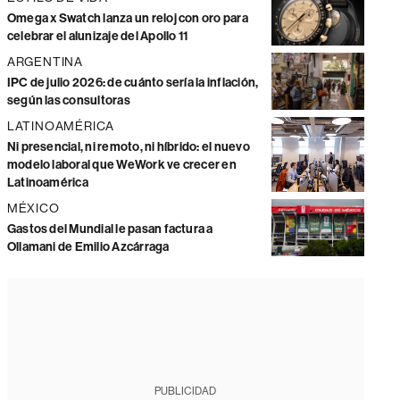
Omega x Swatch lanza un reloj con oro para
celebrar el alunizaje del Apollo 11
ARGENTINA
IPC de julio 2026: de cuánto sería la inflación,
según las consultoras
LATINOAMÉRICA
Ni presencial, ni remoto, ni híbrido: el nuevo
modelo laboral que WeWork ve crecer en
Latinoamérica
MÉXICO
Gastos del Mundial le pasan factura a
Ollamani de Emilio Azcárraga
PUBLICIDAD