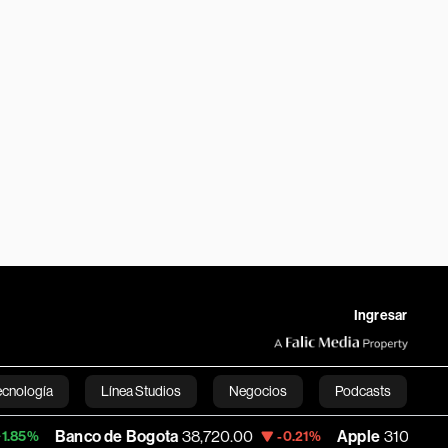
Ingresar
ecnología
Línea Studios
Negocios
Podcasts
nco de Bogota
38,720.00
Apple
310.94
-0.21%
+0.55%
English