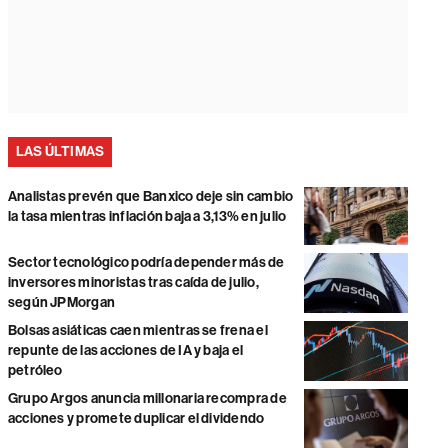
LAS ÚLTIMAS
Analistas prevén que Banxico deje sin cambio
la tasa mientras inflación baja a 3,13% en julio
Sector tecnológico podría depender más de
inversores minoristas tras caída de julio,
según JPMorgan
Bolsas asiáticas caen mientras se frena el
repunte de las acciones de IA y baja el
petróleo
Grupo Argos anuncia millonaria recompra de
acciones y promete duplicar el dividendo