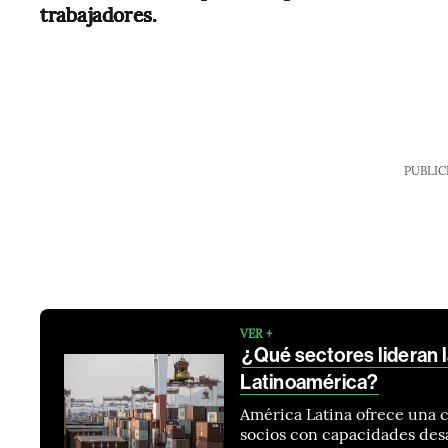
trabajadores.
PUBLIC
VER +
¿Qué sectores lideran l
Latinoamérica?
América Latina ofrece una 
socios con capacidades desa