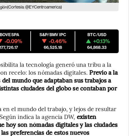
(Cortesía: @EYCentroamerica)
egión
IBOVESPA
S&P/BMV IPC
BTC/USD
-0.09%
-0.46%
+0.13%
177,726.17
66,525.18
64,868.33
ibilita la tecnología generó una tribu a la
con recelo: los nómadas digitales.
Previo a la
es del mundo que adaptaban sus trabajos a
stintas ciudades del globo se contaban por
n el mundo del trabajo, y lejos de resultar
 Según indica la agencia DW,
existen
 hoy son nómadas digitales y las ciudades
las preferencias de estos nuevos