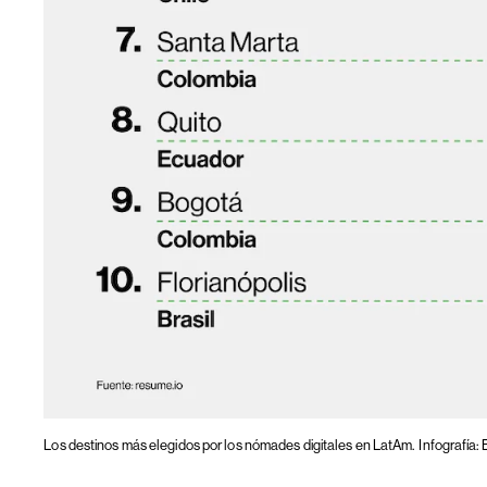
Los destinos más elegidos por los nómades digitales en LatAm.
Infografía: