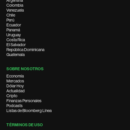
Argentina
Colombia
Venezuela
Chile
Perú
Ecuador
Panamá
Uruguay
Costa Rica
El Salvador
República Dominicana
Guatemala
SOBRE NOSOTROS
Economía
Mercados
Dólar Hoy
Actualidad
Cripto
Finanzas Personales
Podcasts
Listas de Bloomberg Línea
TÉRMINOS DE USO