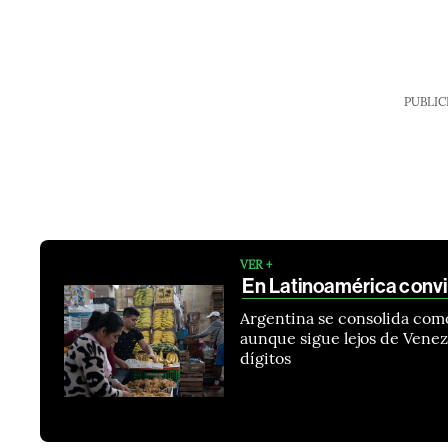
PUBLIC
VER +
En Latinoamérica convi
Argentina se consolida como
aunque sigue lejos de Venez
dígitos