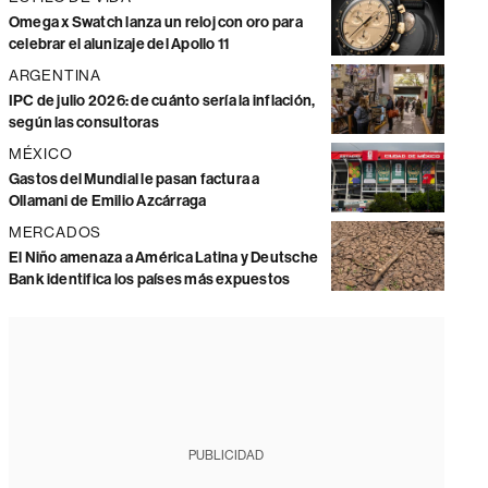
Omega x Swatch lanza un reloj con oro para
celebrar el alunizaje del Apollo 11
ARGENTINA
IPC de julio 2026: de cuánto sería la inflación,
según las consultoras
MÉXICO
Gastos del Mundial le pasan factura a
Ollamani de Emilio Azcárraga
MERCADOS
El Niño amenaza a América Latina y Deutsche
Bank identifica los países más expuestos
PUBLICIDAD