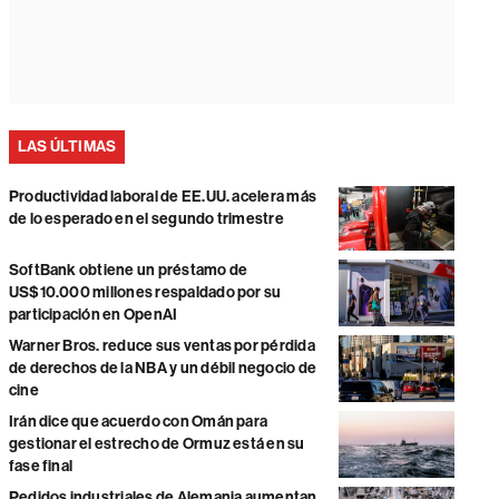
LAS ÚLTIMAS
Productividad laboral de EE.UU. acelera más
de lo esperado en el segundo trimestre
SoftBank obtiene un préstamo de
US$10.000 millones respaldado por su
participación en OpenAI
Warner Bros. reduce sus ventas por pérdida
de derechos de la NBA y un débil negocio de
cine
Irán dice que acuerdo con Omán para
gestionar el estrecho de Ormuz está en su
fase final
Pedidos industriales de Alemania aumentan