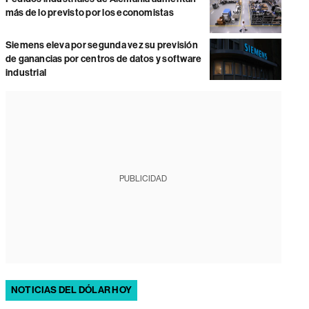
más de lo previsto por los economistas
Siemens eleva por segunda vez su previsión
de ganancias por centros de datos y software
industrial
PUBLICIDAD
NOTICIAS DEL DÓLAR HOY