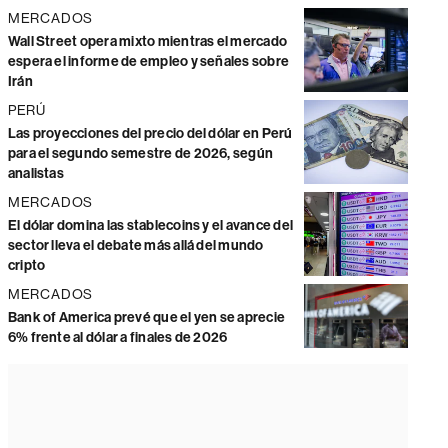
MERCADOS
Wall Street opera mixto mientras el mercado
espera el informe de empleo y señales sobre
Irán
PERÚ
Las proyecciones del precio del dólar en Perú
para el segundo semestre de 2026, según
analistas
MERCADOS
El dólar domina las stablecoins y el avance del
sector lleva el debate más allá del mundo
cripto
MERCADOS
Bank of America prevé que el yen se aprecie
6% frente al dólar a finales de 2026