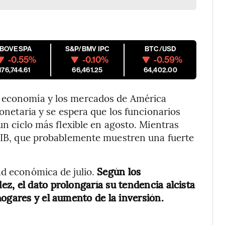
IBOVESPA
S&P/BMV IPC
BTC/USD
-0.55%
-0.10%
-0.59%
176,744.61
66,461.25
64,402.00
a economía y los mercados de América
monetaria y se espera que los funcionarios
 un ciclo más flexible en agosto. Mientras
 PIB, que probablemente muestren una fuerte
ad económica de julio.
Según los
z, el dato prolongaría su tendencia alcista
ogares y el aumento de la inversión.