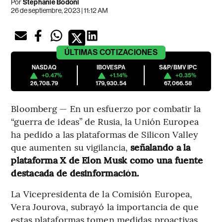
Por
Stephanie Bodoni
26 de septiembre, 2023 | 11:12 AM
ÚLTIMAS
COTIZACIONES
NASDAQ
IBOVESPA
S&P/BMV IPC
+0.47%
+1.14%
+0.35%
26,708.79
179,930.54
67,066.58
Bloomberg — En un esfuerzo por combatir la
“guerra de ideas” de Rusia, la Unión Europea
ha pedido a las plataformas de Silicon Valley
que aumenten su vigilancia,
señalando a la
plataforma X de Elon Musk como una fuente
destacada de desinformación.
La Vicepresidenta de la Comisión Europea,
Vera Jourova, subrayó la importancia de que
estas plataformas tomen medidas proactivas,