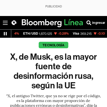
PUBLICIDAD
Ingresar
%
ETH/USD
-0.28%
Visa
-0.10%
Mercado
1,870.125
369.215
TECNOLOGÍA
X, de Musk, es la mayor
fuente de
desinformación rusa,
según la UE
“X, el antiguo Twitter, que ya no se rige por el código,
es la plataforma con mayor proporción de
publicaciones erróneas o desinformativas”, dijo la