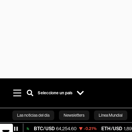
Seleccione un país
Las noticias del día
Newsletters
Línea Mundial
BTC/USD
64,254.60
ETH/USD
1,897.715
16%
-0.21%
-0.
Bloomberg 