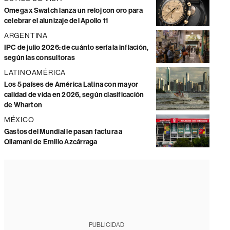
Omega x Swatch lanza un reloj con oro para
celebrar el alunizaje del Apollo 11
ARGENTINA
IPC de julio 2026: de cuánto sería la inflación,
según las consultoras
LATINOAMÉRICA
Los 5 países de América Latina con mayor
calidad de vida en 2026, según clasificación
de Wharton
MÉXICO
Gastos del Mundial le pasan factura a
Ollamani de Emilio Azcárraga
PUBLICIDAD