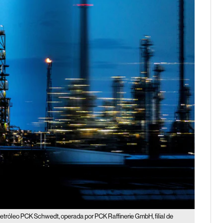
 petróleo PCK Schwedt, operada por PCK Raffinerie GmbH, filial de