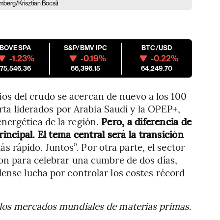
mberg/Krisztian Bocsi)
IBOVESPA
S&P/BMV IPC
BTC/USD
-1.23%
-0.19%
-0.22%
175,546.36
66,396.15
64,249.70
s del crudo se acercan de nuevo a los 100
ferta liderados por Arabia Saudí y la OPEP+,
nergética de la región.
Pero, a diferencia de
rincipal. El tema central será la transición
ás rápido. Juntos”. Por otra parte, el sector
ton para celebrar una cumbre de dos días,
dense lucha por controlar los costes récord
 los mercados mundiales de materias primas.