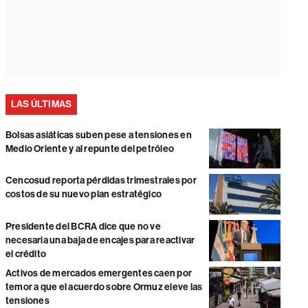
LAS ÚLTIMAS
Bolsas asiáticas suben pese a tensiones en
Medio Oriente y al repunte del petróleo
Cencosud reporta pérdidas trimestrales por
costos de su nuevo plan estratégico
Presidente del BCRA dice que no ve
necesaria una baja de encajes para reactivar
el crédito
Activos de mercados emergentes caen por
temor a que el acuerdo sobre Ormuz eleve las
tensiones