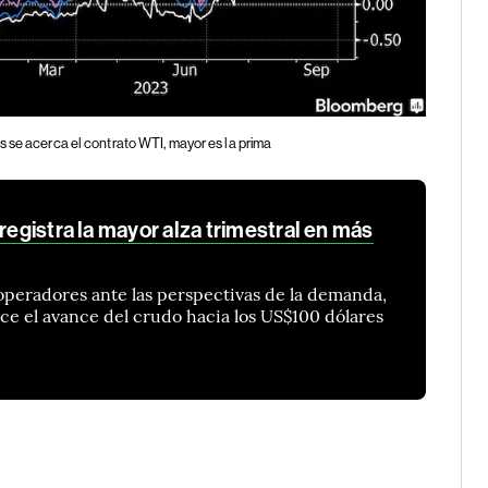
 se acerca el contrato WTI, mayor es la prima
registra la mayor alza trimestral en más
 operadores ante las perspectivas de la demanda,
e el avance del crudo hacia los US$100 dólares