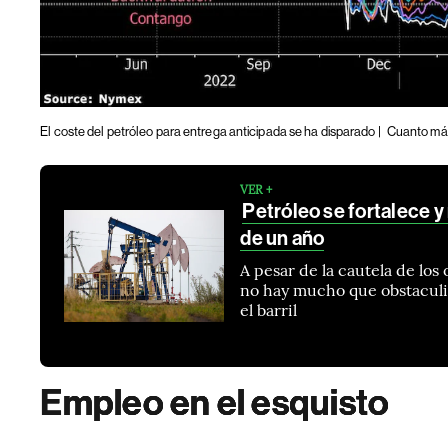
El coste del petróleo para entrega anticipada se ha disparado |
Cuanto más
VER +
Petróleo se fortalece y 
de un año
A pesar de la cautela de los
no hay mucho que obstaculic
el barril
Empleo en el esquisto