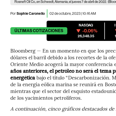
Rosneft Oil Co., en Schwedt, Alemania, el jueves 7 de abril de 2022.
(Bloo
Por
Sophie Caronello
02 de octubre, 2023 | 10:16 AM
NASDAQ
-0.06%
ÚLTIMAS
COTIZACIONES
26,348.35
Bloomberg — En un momento en que los precio
dólares el barril debido a los recortes de la o
Oriente Medio acogerá la mayor conferencia e
años anteriores, el petróleo no será el tema p
energética
bajo el título “Descarbonización. M
de la energía eólica marina se reunirá en Bos
mientras que el sector del esquisto estadouni
de los yacimientos petrolíferos.
A continuación, cinco gráficos destacados de