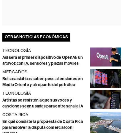
OTRAS NOTICIAS ECONÓMICAS
TECNOLOGÍA
Así será el primer dispositivo de OpenAI: un
altavoz con IA, sensores y piezas móviles
MERCADOS
Bolsas asiáticas suben pese a tensiones en
Medio Oriente y al repunte del petróleo
TECNOLOGÍA
Artistas se resisten a que sus voces y
canciones sean usadas para entrenar a la IA
COSTA RICA
En qué consiste la propuesta de Costa Rica
para resolver la disputa comercial con