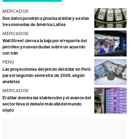
MERCADOS
Dos datos pondrán a prueba al dólar y a estas
tres monedas de América Latina
MERCADOS
Wall Street cierra a la baja por el repunte del
petróleo y nuevas dudas sobre un acuerdo
con Irán
PERÚ
Las proyecciones del precio del dólar en Perú
para el segundo semestre de 2026, según
analistas
MERCADOS
El dólar domina las stablecoins y el avance del
sector lleva el debate más allá del mundo
cripto