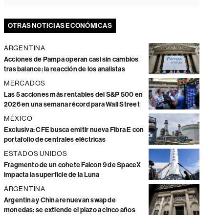
OTRAS NOTICIAS ECONÓMICAS
ARGENTINA
Acciones de Pampa operan casi sin cambios
tras balance: la reacción de los analistas
MERCADOS
Las 5 acciones más rentables del S&P 500 en
2026 en una semana récord para Wall Street
MÉXICO
Exclusiva: CFE busca emitir nueva Fibra E con
portafolio de centrales eléctricas
ESTADOS UNIDOS
Fragmento de un cohete Falcon 9 de SpaceX
impacta la superficie de la Luna
ARGENTINA
Argentina y China renuevan swap de
monedas: se extiende el plazo a cinco años