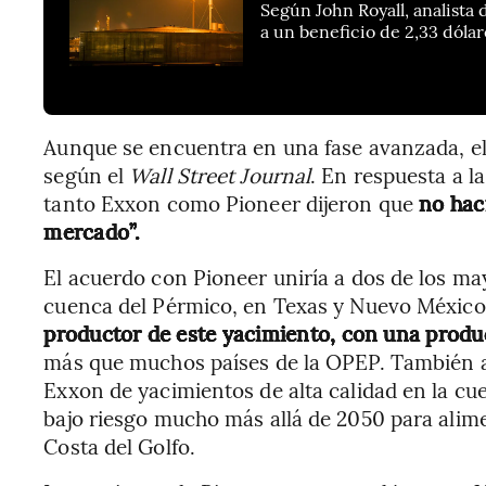
Según John Royall, analista
a un beneficio de 2,33 dóla
Aunque se encuentra en una fase avanzada, el 
según el
Wall Street Journal
. En respuesta a l
tanto Exxon como Pioneer dijeron que
no hac
mercado”.
El acuerdo con Pioneer uniría a dos de los may
cuenca del Pérmico, en Texas y Nuevo Méxic
productor de este yacimiento, con una producc
más que muchos países de la OPEP. También a
Exxon de yacimientos de alta calidad en la cu
bajo riesgo mucho más allá de 2050 para alime
Costa del Golfo.