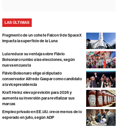
LAS ÚLTIMAS
Fragmento de un cohete Falcon 9 de SpaceX
impacta la superficie de la Luna
Lula reduce su ventaja sobre Flávio
Bolsonaro rumbo a las elecciones, según
nueva encuesta
Flávio Bolsonaro elige al diputado
conservador Alfredo Gaspar como candidato
a la vicepresidencia
Kraft Heinz eleva previsión para 2026 y
aumenta su inversión para revitalizar sus
marcas
Empleo privado en EE.UU. crece menos de lo
esperado en julio, según ADP