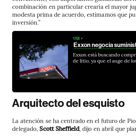
combinación en particular crearía el mayor ju
modesta prima de acuerdo, estimamos que pue
inversión.”
VER +
Exxon negocia suministr
Exxon está buscando compra
de litio, ya que el auge de 
Arquitecto del esquisto
La atención se ha centrado en el futuro de Pi
delegado,
Scott Sheffield
, dijo en abril que pl