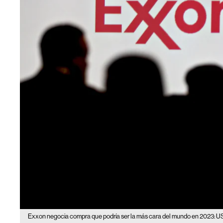
Exxon negocia compra que podría ser la más cara del mundo en 2023: U