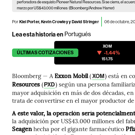
perforadora de esquisto Pioneer Natural Resources. Si se cierra, el acue
marzo por US$43.000 millones
(Bloomberg/Andrew Harrer)
Por
Kiel Porter, Kevin Crowley y David Stringer
06 de octubre, 2
Lea esta historia en
Portugués
XOM
-1.44%
ÚLTIMAS
COTIZACIONES
151.75
Bloomberg — A
Exxon Mobil
(
) está en c
XOM
Resources
(
) según una persona familiari
PXD
mayor adquisición en más de dos décadas, en
trata de convertirse en el mayor productor de
A este valor, la operación sería potencialme
la adquisición por US$43.000 millones del fa
Seagen
hecha por el gigante farmacéutico
Pfi