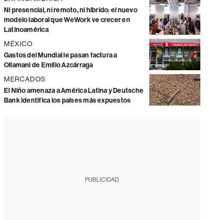
Ni presencial, ni remoto, ni híbrido: el nuevo
modelo laboral que WeWork ve crecer en
Latinoamérica
MÉXICO
Gastos del Mundial le pasan factura a
Ollamani de Emilio Azcárraga
MERCADOS
El Niño amenaza a América Latina y Deutsche
Bank identifica los países más expuestos
PUBLICIDAD