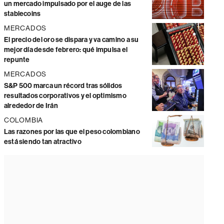
un mercado impulsado por el auge de las
stablecoins
MERCADOS
El precio del oro se dispara y va camino a su
mejor día desde febrero: qué impulsa el
repunte
MERCADOS
S&P 500 marca un récord tras sólidos
resultados corporativos y el optimismo
alrededor de Irán
COLOMBIA
Las razones por las que el peso colombiano
está siendo tan atractivo