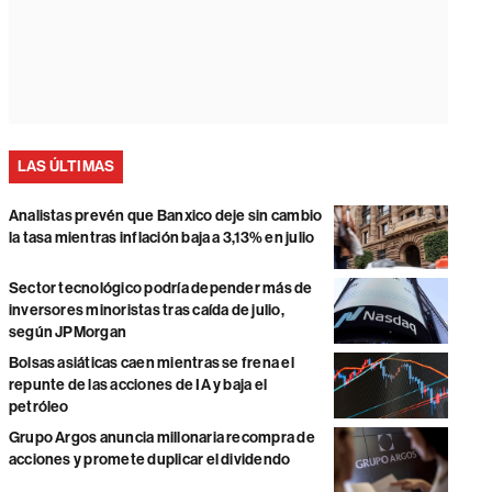
LAS ÚLTIMAS
Analistas prevén que Banxico deje sin cambio
la tasa mientras inflación baja a 3,13% en julio
Sector tecnológico podría depender más de
inversores minoristas tras caída de julio,
según JPMorgan
Bolsas asiáticas caen mientras se frena el
repunte de las acciones de IA y baja el
petróleo
Grupo Argos anuncia millonaria recompra de
acciones y promete duplicar el dividendo