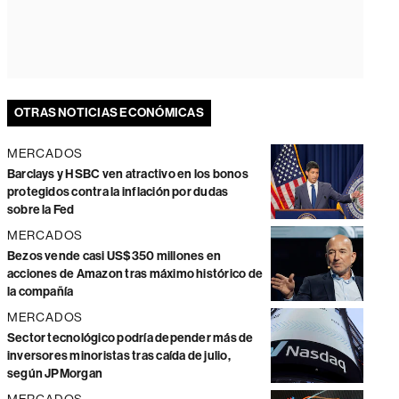
OTRAS NOTICIAS ECONÓMICAS
MERCADOS
Barclays y HSBC ven atractivo en los bonos
protegidos contra la inflación por dudas
sobre la Fed
MERCADOS
Bezos vende casi US$350 millones en
acciones de Amazon tras máximo histórico de
la compañía
MERCADOS
Sector tecnológico podría depender más de
inversores minoristas tras caída de julio,
según JPMorgan
MERCADOS