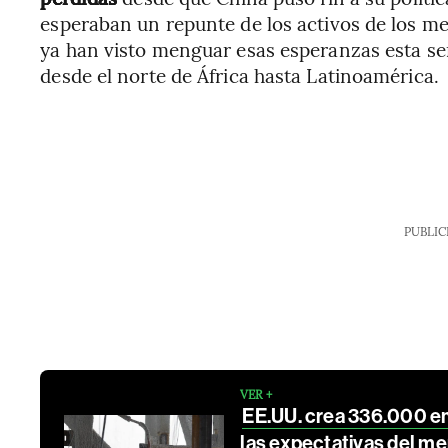
esperaban un repunte de los activos de los m
ya han visto menguar esas esperanzas esta s
desde el norte de África hasta Latinoamérica.
PUBLIC
VER +
EE.UU. crea 336.000 e
las expectativas del m