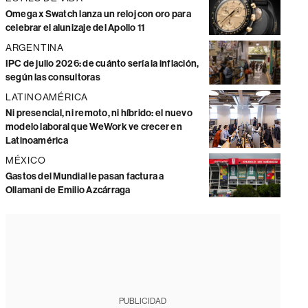
Omega x Swatch lanza un reloj con oro para
celebrar el alunizaje del Apollo 11
ARGENTINA
IPC de julio 2026: de cuánto sería la inflación,
según las consultoras
LATINOAMÉRICA
Ni presencial, ni remoto, ni híbrido: el nuevo
modelo laboral que WeWork ve crecer en
Latinoamérica
MÉXICO
Gastos del Mundial le pasan factura a
Ollamani de Emilio Azcárraga
PUBLICIDAD