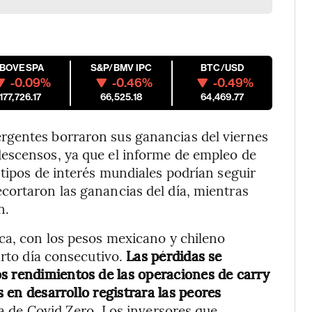
IBOVESPA
S&P/BMV IPC
BTC/USD
-0.09%
-0.46%
-0.49%
177,726.17
66,525.18
64,469.77
rgentes borraron sus ganancias del viernes
escensos, ya que el informe de empleo de
 tipos de interés mundiales podrían seguir
cortaron las ganancias del día, mientras
n.
ca, con los pesos mexicano y chileno
arto día consecutivo.
Las pérdidas se
s rendimientos de las operaciones de carry
s en desarrollo registrara las peores
a de Covid Zero. Los inversores que