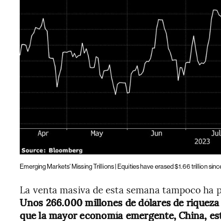
Emerging Markets' Missing Trillions | Equities have erased $1.66 trillion sinc
La venta masiva de esta semana tampoco ha pe
Unos 266.000 millones de dólares de riqueza 
que la mayor economía emergente, China, es