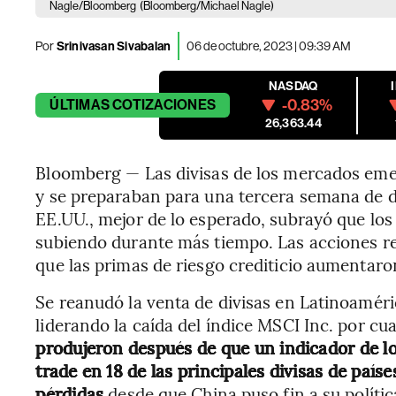
Nagle/Bloomberg
(Bloomberg/Michael Nagle)
Por
Srinivasan Sivabalan
06 de octubre, 2023 | 09:39 AM
NASDAQ
-0.83%
ÚLTIMAS
COTIZACIONES
26,363.44
Bloomberg — Las divisas de los mercados eme
y se preparaban para una tercera semana de d
EE.UU., mejor de lo esperado, subrayó que los
subiendo durante más tiempo. Las acciones re
que las primas de riesgo crediticio aumentaro
Se reanudó la venta de divisas en Latinoaméri
liderando la caída del índice MSCI Inc. por cu
produjeron después de que un indicador de lo
trade en 18 de las principales divisas de paíse
pérdidas
desde que China puso fin a su polític