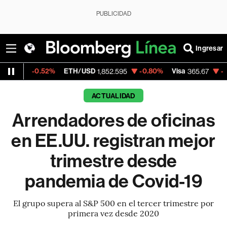
PUBLICIDAD
Ingresar
.52%
ETH/USD
-0.80%
Visa
-0.13%
Merca
1,852.595
365.67
ACTUALIDAD
Arrendadores de oficinas
en EE.UU. registran mejor
trimestre desde
pandemia de Covid-19
El grupo supera al S&P 500 en el tercer trimestre por
primera vez desde 2020