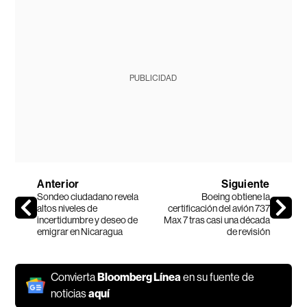
PUBLICIDAD
Anterior
Siguiente
Sondeo ciudadano revela
Boeing obtiene la
altos niveles de
certificación del avión 737
incertidumbre y deseo de
Max 7 tras casi una década
emigrar en Nicaragua
de revisión
Convierta
Bloomberg Línea
en su fuente de
noticias
aquí