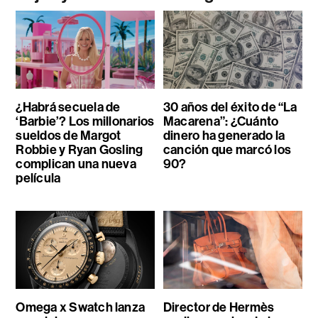
¿Habrá secuela de
30 años del éxito de “La
‘Barbie’? Los millonarios
Macarena”: ¿Cuánto
sueldos de Margot
dinero ha generado la
Robbie y Ryan Gosling
canción que marcó los
complican una nueva
90?
película
Omega x Swatch lanza
Director de Hermès