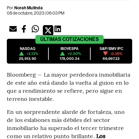
Por
Norah Mulinda
08 de octubre, 2023 | 06:03 PM
ÚLTIMAS
COTIZACIONES
NASDAQ
IBOVESPA
S&P/BMV IPC
+2.13%
+0.00%
-0.36%
25,913.90
178,000.24
66,697.22
Bloomberg — La mayor perdedora inmobiliaria
de este año está dando la vuelta al guion en lo
que a rendimiento se refiere, pero sigue en
terreno inestable.
En un sorprendente alarde de fortaleza, uno
de los eslabones más débiles del sector
inmobiliario ha superado el tercer trimestre
como un relativo punto brillante.
Los