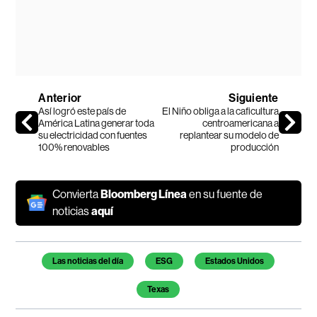
Anterior
Siguiente
Así logró este país de
El Niño obliga a la caficultura
América Latina generar toda
centroamericana a
su electricidad con fuentes
replantear su modelo de
100% renovables
producción
Convierta
Bloomberg Línea
en su fuente de
noticias
aquí
Temas de este artículo
Las noticias del día
ESG
Estados Unidos
Texas