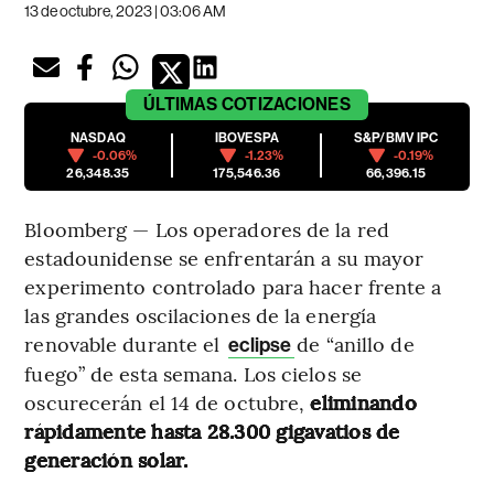
13 de octubre, 2023 | 03:06 AM
ÚLTIMAS
COTIZACIONES
NASDAQ
IBOVESPA
S&P/BMV IPC
-0.06%
-1.23%
-0.19%
26,348.35
175,546.36
66,396.15
Bloomberg — Los operadores de la red
estadounidense se enfrentarán a su mayor
experimento controlado para hacer frente a
las grandes oscilaciones de la energía
renovable durante el
de “anillo de
eclipse
fuego” de esta semana. Los cielos se
oscurecerán el 14 de octubre,
eliminando
rápidamente hasta 28.300 gigavatios de
generación solar.