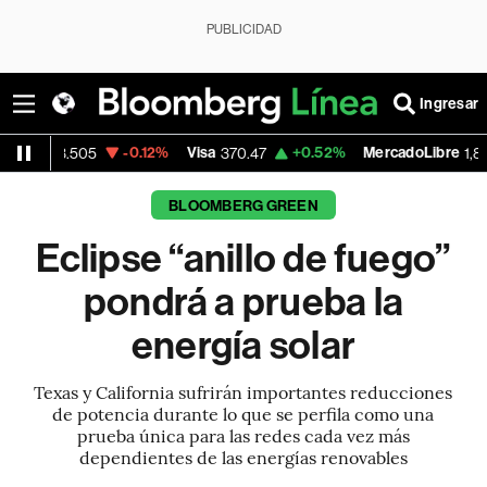
PUBLICIDAD
Ingresar
-0.12%
Visa
+0.52%
MercadoLibre
-5.
05
370.47
1,824.26
BLOOMBERG GREEN
Eclipse “anillo de fuego”
pondrá a prueba la
energía solar
Texas y California sufrirán importantes reducciones
de potencia durante lo que se perfila como una
prueba única para las redes cada vez más
dependientes de las energías renovables