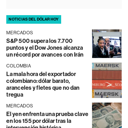
NOTICIAS DEL DÓLAR HOY
MERCADOS
S&P 500 supera los 7.700
puntos y el Dow Jones alcanza
un récord por avances con Irán
COLOMBIA
La mala hora del exportador
colombiano: dólar barato,
aranceles y fletes que no dan
tregua
MERCADOS
El yen enfrenta una prueba clave
en los 155 por dólar tras la
intervención histórica