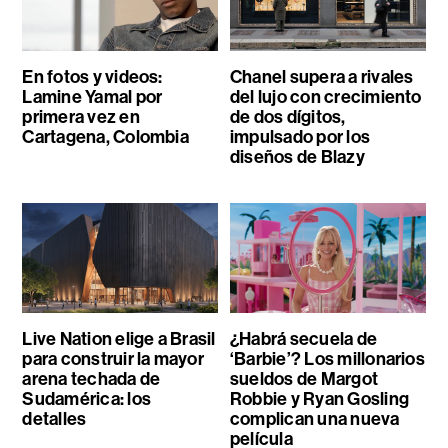
En fotos y videos:
Chanel supera a rivales
Lamine Yamal por
del lujo con crecimiento
primera vez en
de dos dígitos,
Cartagena, Colombia
impulsado por los
diseños de Blazy
Live Nation elige a Brasil
¿Habrá secuela de
para construir la mayor
‘Barbie’? Los millonarios
arena techada de
sueldos de Margot
Sudamérica: los
Robbie y Ryan Gosling
detalles
complican una nueva
película