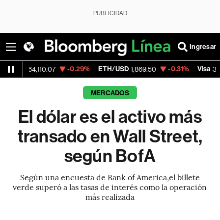
PUBLICIDAD
Ingresar
-0.29%
ETH/USD
-0.31%
Visa
+1
,110.07
1,869.50
369.59
MERCADOS
El dólar es el activo más
transado en Wall Street,
según BofA
Según una encuesta de Bank of America,el billete
verde superó a las tasas de interés como la operación
más realizada