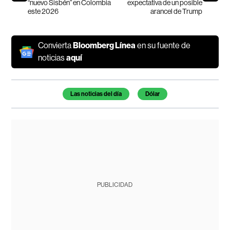
“nuevo Sisbén” en Colombia
expectativa de un posible
este 2026
arancel de Trump
Convierta
Bloomberg Línea
en su fuente de
noticias
aquí
Temas de este artículo
Las noticias del día
Dólar
PUBLICIDAD