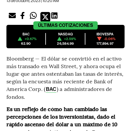
13 de octubre, 2023 | 10:20 AM
ÚLTIMAS
COTIZACIONES
BAC
NASDAQ
IBOVESPA
+0.67%
+2.59%
-0.06%
62.90
26,584.99
177,894.97
Bloomberg — El dólar se convirtió en el activo
más transado en Wall Street, y ahora ocupa el
lugar que antes ostentaban las tasas de interés,
según la encuesta más reciente de Bank of
America Corp. (
) a administradores de
BAC
fondos.
Es un reflejo de cómo han cambiado las
percepciones de los inversionistas, dado el
rápido ascenso del dólar a un máximo de 10