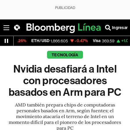
PUBLICIDAD
Ingresar
ETH/USD
-0.47%
Visa
+1.07%
MercadoL
1,866.605
369.59
TECNOLOGÍA
Nvidia desafiará a Intel
con procesadores
basados en Arm para PC
AMD también prepara chips de computadoras
personales basados en Arm, según fuentes; el
movimiento atacaría el terreno de Intel en un
momento difícil para el pionero de los procesadores
para PC