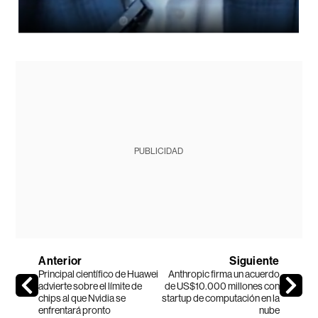
PUBLICIDAD
Anterior
Siguiente
Principal científico de Huawei
Anthropic firma un acuerdo
advierte sobre el límite de
de US$10.000 millones con
chips al que Nvidia se
startup de computación en la
enfrentará pronto
nube