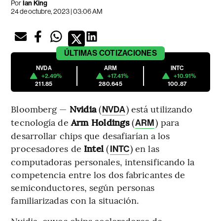
Por
Ian King
24 de octubre, 2023 | 03:06 AM
ÚLTIMAS
COTIZACIONES
NVDA
ARM
INTC
+2.49%
+17.41%
+10.91%
211.85
280.645
100.87
Bloomberg —
Nvidia
(
) está utilizando
NVDA
tecnología de
Arm Holdings
(
) para
ARM
desarrollar chips que desafiarían a los
procesadores de
Intel
(
) en las
INTC
computadoras personales, intensificando la
competencia entre los dos fabricantes de
semiconductores, según personas
familiarizadas con la situación.
Nvidia, cuyos chips aceleradores de