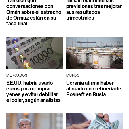
Irán dice que
Nissan mantiene sus
conversaciones con
previsiones tras mejorar
Omán sobre el estrecho
sus resultados
de Ormuz están en su
trimestrales
fase final
MERCADOS
MUNDO
EE.UU. habría usado
Ucrania afirma haber
euros para comprar
atacado una refinería de
yenes y evitar debilitar
Rosneft en Rusia
el dólar, según analistas