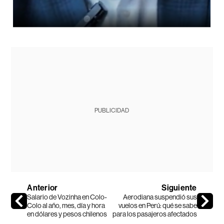
PUBLICIDAD
Anterior
Siguiente
Salario de Vozinha en Colo-
Aerodiana suspendió sus
Colo al año, mes, día y hora
vuelos en Perú: qué se sabe
en dólares y pesos chilenos
para los pasajeros afectados