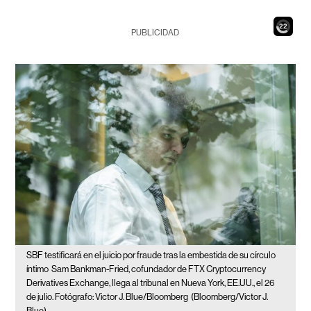
20
PUBLICIDAD
SBF testificará en el juicio por fraude tras la embestida de su círculo
íntimo
Sam Bankman-Fried, cofundador de FTX Cryptocurrency
Derivatives Exchange, llega al tribunal en Nueva York, EE.UU., el 26
de julio. Fotógrafo: Victor J. Blue/Bloomberg
(Bloomberg/Victor J.
Blue)