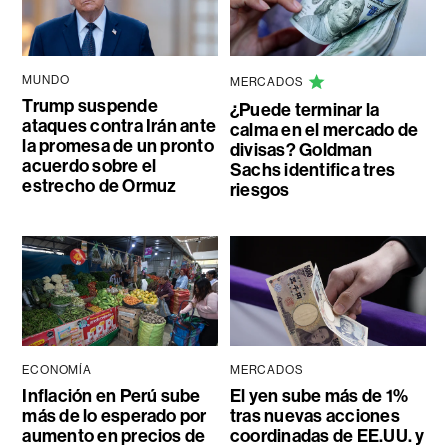
MUNDO
MERCADOS
Trump suspende
¿Puede terminar la
ataques contra Irán ante
calma en el mercado de
la promesa de un pronto
divisas? Goldman
acuerdo sobre el
Sachs identifica tres
estrecho de Ormuz
riesgos
ECONOMÍA
MERCADOS
Inflación en Perú sube
El yen sube más de 1%
más de lo esperado por
tras nuevas acciones
aumento en precios de
coordinadas de EE.UU. y