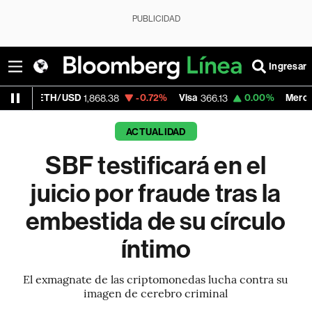
PUBLICIDAD
Ingresar
/USD
-0.72%
Visa
0.00%
MercadoLibre
1,868.38
366.13
1,89
ACTUALIDAD
SBF testificará en el
juicio por fraude tras la
embestida de su círculo
íntimo
El exmagnate de las criptomonedas lucha contra su
imagen de cerebro criminal