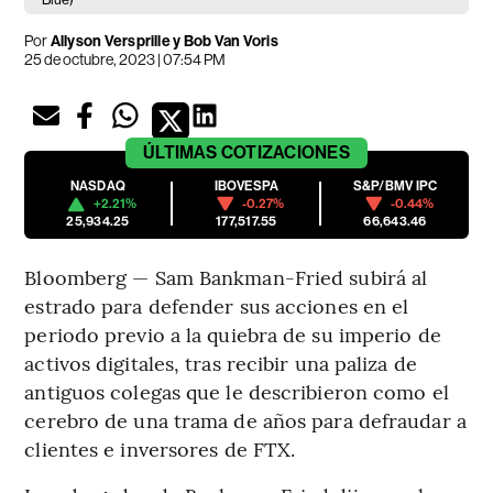
Por
Allyson Versprille y Bob Van Voris
25 de octubre, 2023 | 07:54 PM
ÚLTIMAS
COTIZACIONES
NASDAQ
IBOVESPA
S&P/BMV IPC
+2.21%
-0.27%
-0.44%
25,934.25
177,517.55
66,643.46
Bloomberg — Sam Bankman-Fried subirá al
estrado para defender sus acciones en el
periodo previo a la quiebra de su imperio de
activos digitales, tras recibir una paliza de
antiguos colegas que le describieron como el
cerebro de una trama de años para defraudar a
clientes e inversores de FTX.