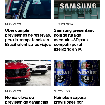
NEGOCIOS
TECNOLOGÍA
Uber cumple
Samsung presenta su
previsiones de reservas,
hoja de ruta de
pero la competencia en
memorias 3D para
Brasil ralentiza los viajes
competir por el
liderazgo en IA
NEGOCIOS
NEGOCIOS
Honda eleva su
Heineken supera
previsión de ganancias
previsiones por