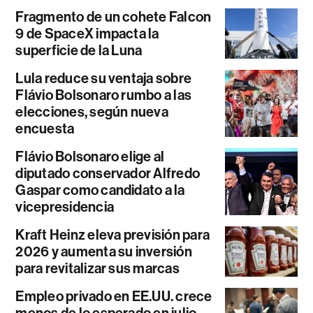
Fragmento de un cohete Falcon
9 de SpaceX impacta la
superficie de la Luna
Lula reduce su ventaja sobre
Flávio Bolsonaro rumbo a las
elecciones, según nueva
encuesta
Flávio Bolsonaro elige al
diputado conservador Alfredo
Gaspar como candidato a la
vicepresidencia
Kraft Heinz eleva previsión para
2026 y aumenta su inversión
para revitalizar sus marcas
Empleo privado en EE.UU. crece
menos de lo esperado en julio,