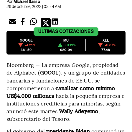
Por
Michael Sasso
26 de octubre, 2023 | 02:44 AM
ÚLTIMAS
COTIZACIONES
GOOGL
MU
XEL
-4.29%
+3.19%
-0.37%
361.59
920.94
77.48
Bloomberg — La empresa Google, propiedad
de Alphabet (
), y un grupo de entidades
GOOGL
bancarias y fundaciones de EE.UU. se
comprometieron a
canalizar como mínimo
US$4.000 millones
hacia la pequeña empresa e
instituciones crediticias para minorías, según
anunció este martes
Wally Adeyemo
,
subsecretario del Tesoro.
El gobierno del
presidente Biden
comunicó un