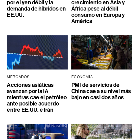
por el yen débil y la
crecimiento en Asia y
demanda de híbridos en
África pese al débil
EE.UU.
consumo en Europa y
América
MERCADOS
ECONOMÍA
Acciones asiáticas
PMI de servicios de
avanzan por la IA
China cae a su nivel más
mientras cae el petróleo
bajo en casi dos años
ante posible acuerdo
entre EE.UU. e Irán