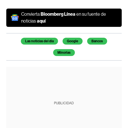
Convierta
Bloomberg Línea
en su fuente de
noticias
aquí
Temas de este artículo
Las noticias del día
Google
Bancos
Minorias
PUBLICIDAD