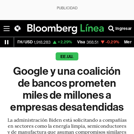
PUBLICIDAD
Ingresar
/USD
+2.29%
Visa
-0.29%
MercadoLibre
1,918.283
368.51
1,9
EE.UU.
Google y una coalición
de bancos prometen
miles de millones a
empresas desatendidas
La administración Biden está solicitando a compañías
en sectores como la energía limpia, semiconductores
y de manufactura que asuman compromisos similares