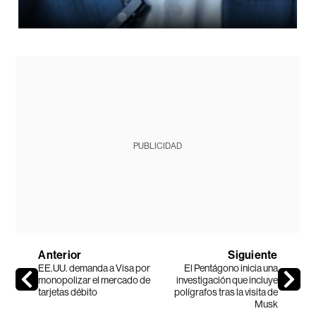
PUBLICIDAD
Anterior
Siguiente
EE.UU. demanda a Visa por
El Pentágono inicia una
monopolizar el mercado de
investigación que incluye
tarjetas débito
polígrafos tras la visita de
Musk