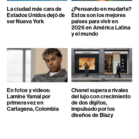
La ciudad más cara de
¿Pensando en mudarte?
Estados Unidos dejó de
Estos son los mejores
ser Nueva York
países para vivir en
2026 en América Latina
y el mundo
En fotos y videos:
Chanel supera a rivales
Lamine Yamal por
del lujo con crecimiento
primera vez en
de dos dígitos,
Cartagena, Colombia
impulsado por los
diseños de Blazy