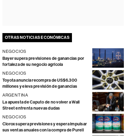
OTRAS NOTICIAS ECONÓMICAS
NEGOCIOS
Bayer supera previsiones de ganancias por
fortaleza de su negocio agrícola
NEGOCIOS
Toyota anuncia recompra de US$6.300
millones y eleva previsión de ganancias
ARGENTINA
La apuesta de Caputo de no volver a Wall
Street enfrenta nuevas dudas
NEGOCIOS
Clorox supera previsiones y espera impulsar
sus ventas anuales con la compra de Purell