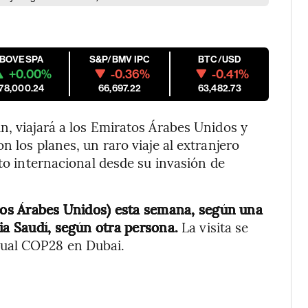
IBOVESPA
S&P/BMV IPC
BTC/USD
+0.00%
-0.36%
-0.41%
178,000.24
66,697.22
63,482.73
n, viajará a los Emiratos Árabes Unidos y
n los planes, un raro viaje al extranjero
nto internacional desde su invasión de
atos Árabes Unidos) esta semana, según una
ia Saudí, según otra persona.
La visita se
ual COP28 en Dubai.