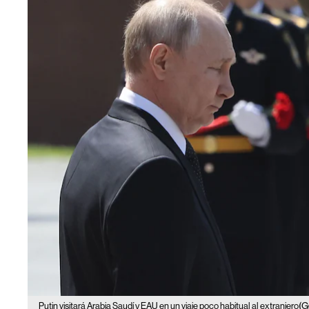
(G
Putin visitará Arabia Saudí y EAU en un viaje poco habitual al extranjero