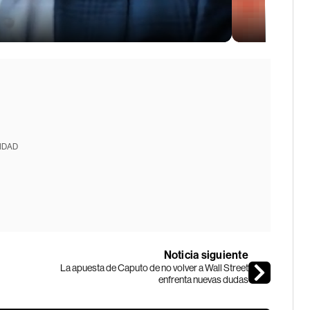
IDAD
Noticia siguiente
La apuesta de Caputo de no volver a Wall Street
enfrenta nuevas dudas