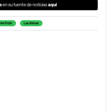
a
aquí
en su fuente de noticias
imir Putin
Las últimas