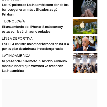
Los 10 países de Latinoamérica en donde los
bancos generan más utilidades, según
Felaban
TECNOLOGÍA
El lanzamiento del iPhone 18 está cerca y
estas son las últimas novedades
LÍNEA DEPORTIVA
La UEFA estudia boicotear torneos de la FIFA
por su plan de abrirse a inversión privada
LATINOAMÉRICA
Ni presencial, ni remoto, ni híbrido: el nuevo
modelo laboral que WeWork ve crecer en
Latinoamérica