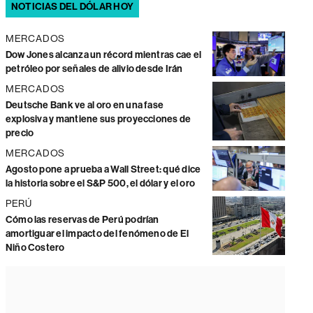
NOTICIAS DEL DÓLAR HOY
MERCADOS
Dow Jones alcanza un récord mientras cae el
petróleo por señales de alivio desde Irán
MERCADOS
Deutsche Bank ve al oro en una fase
explosiva y mantiene sus proyecciones de
precio
MERCADOS
Agosto pone a prueba a Wall Street: qué dice
la historia sobre el S&P 500, el dólar y el oro
PERÚ
Cómo las reservas de Perú podrían
amortiguar el impacto del fenómeno de El
Niño Costero