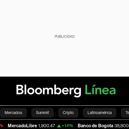
PUBLICIDAD
Mercados
Summit
Cripto
Latinoamérica
T
oLibre
1,900.47
Banco de Bogota
38,800.00
+1.11%
+0.2
Green
Economía
Estilo de vida
Mundo
Videos