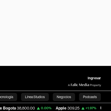
Ingresar
ecnología
Línea Studios
Negocios
Podcasts
,800.00
Apple
309.25
USD COP
3,195.99
0.00%
+1.97%
English