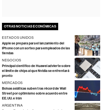
OTRAS NOTICIAS ECONÓMICAS
ESTADOS UNIDOS
Apple se prepara para el lanzamiento del
iPhone con un sorteo para empleados de las
tiendas
NEGOCIOS
Principal científico de Huawei advierte sobre
el límite de chips al que Nvidia se enfrentará
pronto
MERCADOS
Bolsas asiáticas suben tras récord de Wall
Street por optimismo sobre acuerdo entre
EE.UU. e Irán
ARGENTINA