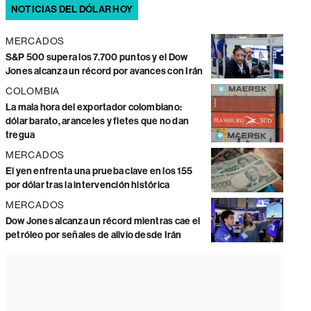
NOTICIAS DEL DÓLAR HOY
MERCADOS
S&P 500 supera los 7.700 puntos y el Dow
Jones alcanza un récord por avances con Irán
COLOMBIA
La mala hora del exportador colombiano:
dólar barato, aranceles y fletes que no dan
tregua
MERCADOS
El yen enfrenta una prueba clave en los 155
por dólar tras la intervención histórica
MERCADOS
Dow Jones alcanza un récord mientras cae el
petróleo por señales de alivio desde Irán