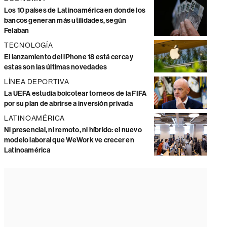
Los 10 países de Latinoamérica en donde los
bancos generan más utilidades, según
Felaban
TECNOLOGÍA
El lanzamiento del iPhone 18 está cerca y
estas son las últimas novedades
LÍNEA DEPORTIVA
La UEFA estudia boicotear torneos de la FIFA
por su plan de abrirse a inversión privada
LATINOAMÉRICA
Ni presencial, ni remoto, ni híbrido: el nuevo
modelo laboral que WeWork ve crecer en
Latinoamérica