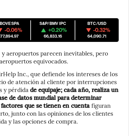
IBOVESPA
S&P/BMV IPC
BTC/USD
-0.06%
+0.20%
-0.32%
177,894.97
66,833.16
64,090.71
 y aeropuertos parecen inevitables, pero
 aeropuertos equivocados.
irHelp Inc., que defiende los intereses de los
io de atención al cliente por interrupciones
s y pérdida
de equipaje; cada año, realiza un
base de datos mundial para determinar
s factores que se tienen en cuenta
figuran
to, junto con las opiniones de los clientes
ida y las opciones de compra.