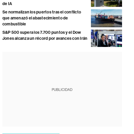
de IA
Se normalizan los puertos tras el conflicto
que amenazó el abastecimiento de
combustible
S&P 500 supera los 7.700 puntos y el Dow
Jones alcanza un récord por avances con Irán
PUBLICIDAD