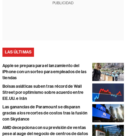
PUBLICIDAD
LAS ÚLTIMAS
Apple se prepara para el lanzamiento del
iPhone con un sorteo para empleados de las
tiendas
Bolsas asiáticas suben tras récord de Wall
Street por optimismo sobre acuerdo entre
EE.UU. e Irán
Las ganancias de Paramount se disparan
gracias a los recortes de costos tras la fusión
con Skydance
AMD decepciona con su previsión de ventas
pese al auge del negocio de centros de datos