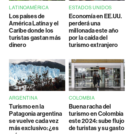
LATINOAMÉRICA
ESTADOS UNIDOS
Los países de
Economía en EE.UU.
América Latina y el
perderá una
Caribe donde los
millonada este año
turistas gastan más
por la caída del
dinero
turismo extranjero
ARGENTINA
COLOMBIA
Turismo en la
Buena racha del
Patagonia argentina
turismo en Colombia
se vuelve cada vez
este 2024: sube flujo
más exclusivo: ¿es
de turistas y su gasto