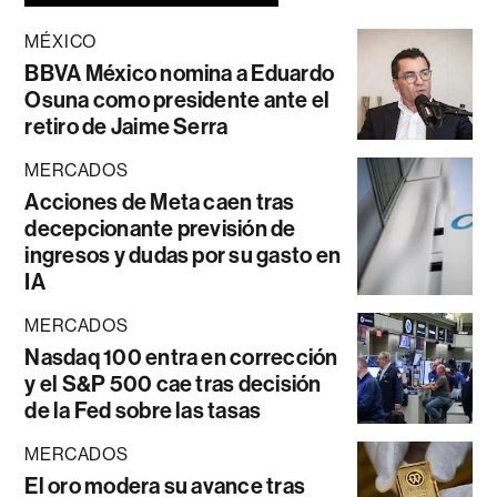
MÉXICO
BBVA México nomina a Eduardo
Osuna como presidente ante el
retiro de Jaime Serra
MERCADOS
Acciones de Meta caen tras
decepcionante previsión de
ingresos y dudas por su gasto en
IA
MERCADOS
Nasdaq 100 entra en corrección
y el S&P 500 cae tras decisión
de la Fed sobre las tasas
MERCADOS
El oro modera su avance tras