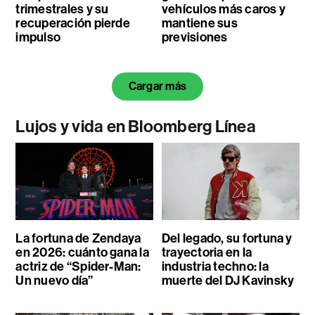
trimestrales y su
vehículos más caros y
recuperación pierde
mantiene sus
impulso
previsiones
Cargar más
Lujos y vida en Bloomberg Línea
La fortuna de Zendaya
Del legado, su fortuna y
en 2026: cuánto gana la
trayectoria en la
actriz de “Spider-Man:
industria techno: la
Un nuevo día”
muerte del DJ Kavinsky