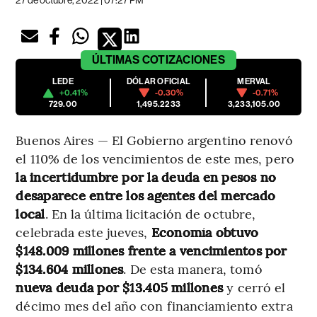
27 de octubre, 2022 | 07:27 PM
ÚLTIMAS
COTIZACIONES
LEDE
DÓLAR OFICIAL
MERVAL
+0.41%
-0.30%
-0.71%
729.00
1,495.2233
3,233,105.00
Buenos Aires — El Gobierno argentino renovó
el 110% de los vencimientos de este mes, pero
la incertidumbre por la deuda en pesos no
desaparece entre los agentes del mercado
local
. En la última licitación de octubre,
celebrada este jueves,
Economía obtuvo
$148.009 millones frente a vencimientos por
$134.604 millones
. De esta manera, tomó
nueva deuda por $13.405 millones
y cerró el
décimo mes del año con financiamiento extra