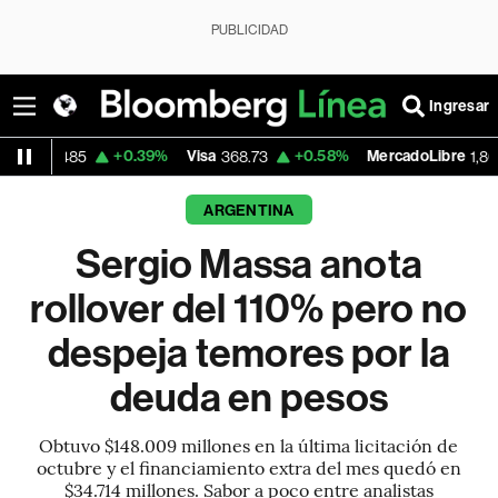
PUBLICIDAD
Ingresar
+0.39%
Visa
+0.58%
MercadoLibre
+0.0
368.73
1,863.88
ARGENTINA
Sergio Massa anota
rollover del 110% pero no
despeja temores por la
deuda en pesos
Obtuvo $148.009 millones en la última licitación de
octubre y el financiamiento extra del mes quedó en
$34.714 millones. Sabor a poco entre analistas