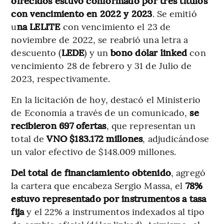
ofrecidos estuvo conformado por tres títulos
con vencimiento en 2022 y 2023
. Se emitió
u
na LELITE
con vencimiento el 23 de
noviembre de 2022, se reabrió una letra a
descuento (
LEDE
) y un
bono dólar linked
con
vencimiento 28 de febrero y 31 de Julio de
2023, respectivamente.
En la licitación de hoy, destacó el Ministerio
de Economía a través de un comunicado,
se
recibieron 697 ofertas
, que representan un
total de
VNO $183.172 millones
, adjudicándose
un valor efectivo de $148.009 millones.
Del total de financiamiento obtenido
, agregó
la cartera que encabeza Sergio Massa, el
78%
estuvo representado por instrumentos a tasa
fija
y el 22% a instrumentos indexados al tipo